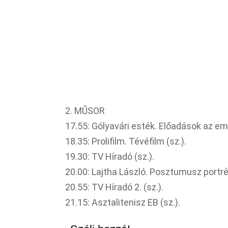
2. MŰSOR
17.55: Gólyavári esték. Előadások az emb
18.35: Prolifilm. Tévéfilm (sz.).
19.30: TV Híradó (sz.).
20.00: Lajtha László. Posztumusz portré
20.55: TV Híradó 2. (sz.).
21.15: Asztalitenisz EB (sz.).