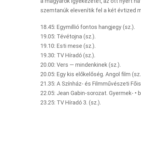
a magyarok igyekezetét, az ott nyert ha
szemtanúk elevenítik fel a két évtized 
18.45: Egymillió fontos hangjegy (sz.).
19.05: Tévétojna (sz.).
19.10: Esti mese (sz.).
19.30: TV Híradó (sz.).
20.00: Vers — mindenkinek (sz.).
20.05: Egy kis előkelőség. Angol film (sz.
21.35: A Színház- és Filmművészeti Főisko
22.05: Jean Gabin-sorozat. Gyermek- • b
23.25: TV Híradó 3. (sz.).