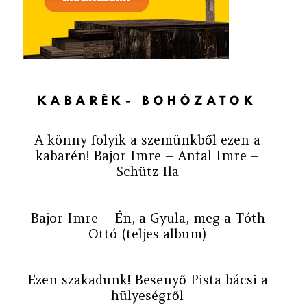
KABARÉK- BOHÓZATOK
A könny folyik a szemünkből ezen a
kabarén! Bajor Imre – Antal Imre –
Schütz Ila
Bajor Imre – Én, a Gyula, meg a Tóth
Ottó (teljes album)
Ezen szakadunk! Besenyő Pista bácsi a
hülyeségről