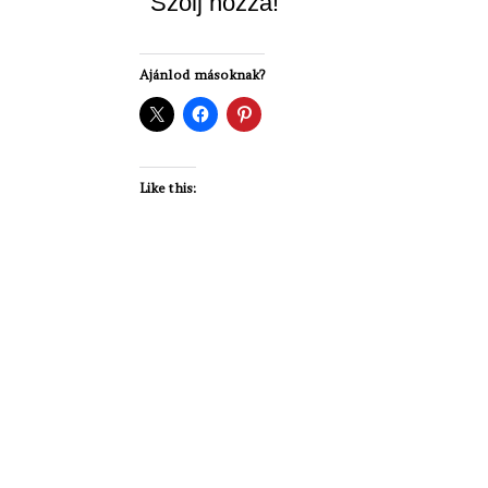
Szólj hozzá!
Ajánlod másoknak?
Like this: