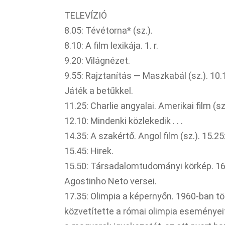
TELEVÍZIÓ
8.05: Tévétorna* (sz.).
8.10: A film lexikája. 1. r.
9.20: Világnézet.
9.55: Rajztanítás — Maszkabál (sz.). 10.10
Játék a betűkkel.
11.25: Charlie angyalai. Amerikai film (sz.
12.10: Mindenki közlekedik . . .
14.35: A szakértő. Angol film (sz.). 15.
15.45: Hirek.
15.50: Társadalomtudományi körkép. 16.
Agostinho Neto versei.
17.35: Olimpia a képernyőn. 1960-ban tö
közvetítette a római olimpia eseményei