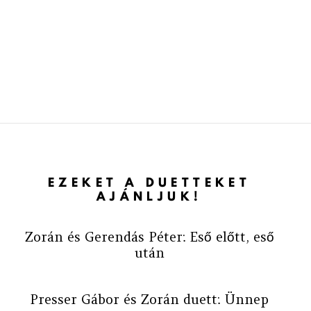
EZEKET A DUETTEKET
AJÁNLJUK!
Zorán és Gerendás Péter: Eső előtt, eső
után
Presser Gábor és Zorán duett: Ünnep