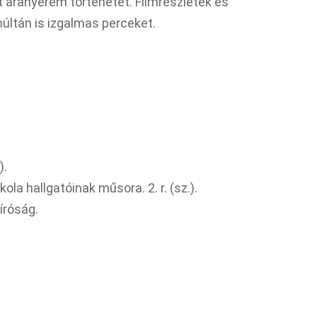
t aranyérem történetét. Filmrészletek és
múltán is izgalmas perceket.
).
la hallgatóinak műsora. 2. r. (sz.).
íróság.