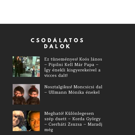
CSODÁLATOS
DALOK
Ez tüneményes! Koós János
– Pipilni Kell Már Papa –
Így énekli kisgyerekeivel a
vicces dalt!
Nosztalgikus! Moncsicsi dal
– Ullmann Mónika énekel
Megható! Különlegesen
szép duett – Korda György
– Cserháti Zsuzsa – Maradj
még