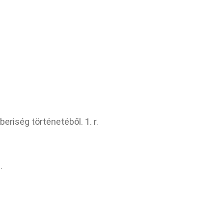
eriség történetéből. 1. r.
.