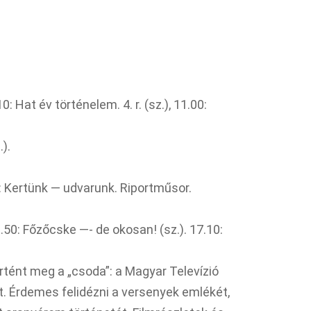
: Hat év történelem. 4. r. (sz.), 11.00:
).
25: Kertünk — udvarunk. Riportműsor.
50: Főzőcske —- de okosan! (sz.). 17.10:
rtént meg a „csoda”: a Magyar Televízió
t. Érdemes felidézni a versenyek emlékét,