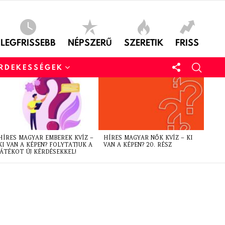
LEGFRISSEBB
NÉPSZERŰ
SZERETIK
FRISS
ÉRDEKESSÉGEK
HÍRES MAGYAR EMBEREK KVÍZ –
HÍRES MAGYAR NŐK KVÍZ – KI
KI VAN A KÉPEN? FOLYTATJUK A
VAN A KÉPEN? 20. RÉSZ
JÁTÉKOT ÚJ KÉRDÉSEKKEL!