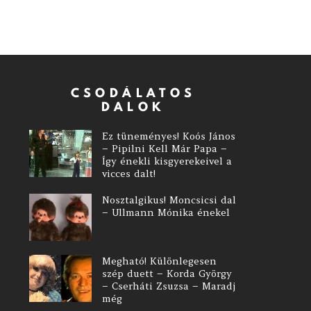
CSODÁLATOS
DALOK
Ez tüneményes! Koós János
– Pipilni Kell Már Papa –
Így énekli kisgyerekeivel a
vicces dalt!
Nosztalgikus! Moncsicsi dal
– Ullmann Mónika énekel
Megható! Különlegesen
szép duett – Korda György
– Cserháti Zsuzsa – Maradj
még