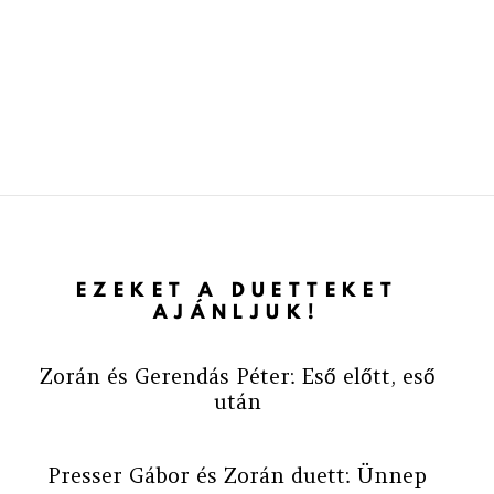
EZEKET A DUETTEKET
AJÁNLJUK!
Zorán és Gerendás Péter: Eső előtt, eső
után
Presser Gábor és Zorán duett: Ünnep