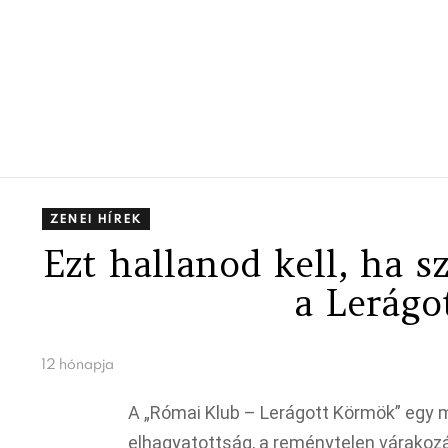
ZENEI HÍREK
Ezt hallanod kell, ha s
a Lerág
12 hónapja
A „Római Klub – Lerágott Körmök” egy m
elhagyatottság, a reménytelen várakozá