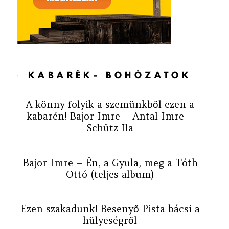
KABARÉK- BOHÓZATOK
A könny folyik a szemünkből ezen a
kabarén! Bajor Imre – Antal Imre –
Schütz Ila
Bajor Imre – Én, a Gyula, meg a Tóth
Ottó (teljes album)
Ezen szakadunk! Besenyő Pista bácsi a
hülyeségről