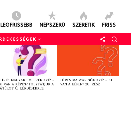
LEGFRISSEBB
NÉPSZERŰ
SZERETIK
FRISS
ÉRDEKESSÉGEK
HÍRES MAGYAR EMBEREK KVÍZ –
HÍRES MAGYAR NŐK KVÍZ – KI
KI VAN A KÉPEN? FOLYTATJUK A
VAN A KÉPEN? 20. RÉSZ
JÁTÉKOT ÚJ KÉRDÉSEKKEL!