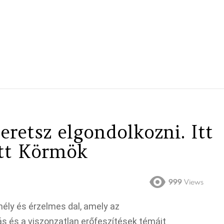
zeretsz elgondolkozni. Itt
ott Körmök
999
Views
ély és érzelmes dal, amely az
s és a viszonzatlan erőfeszítések témáit