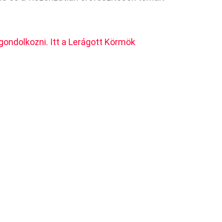
lgondolkozni. Itt a Lerágott Körmök