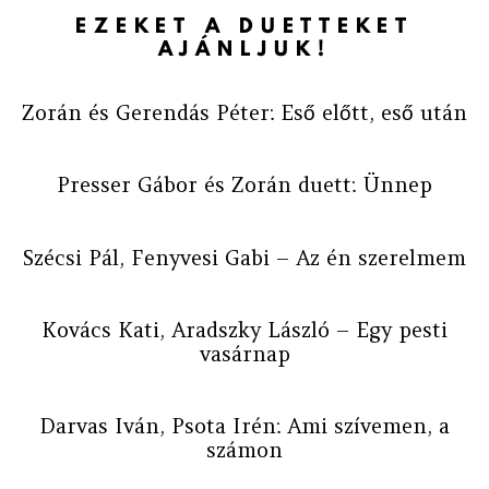
EZEKET A DUETTEKET
AJÁNLJUK!
Zorán és Gerendás Péter: Eső előtt, eső után
Presser Gábor és Zorán duett: Ünnep
Szécsi Pál, Fenyvesi Gabi – Az én szerelmem
Kovács Kati, Aradszky László – Egy pesti
vasárnap
Darvas Iván, Psota Irén: Ami szívemen, a
számon