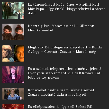
Ez tüneményes! Koós János – Pipilni Kell
Már Papa – Így énekli kisgyerekeivel a vicces
dalt!
Nosztalgikus! Moncsicsi dal – Ullmann
Mónika énekel
Megható! Különlegesen szép duett – Korda
György – Cserháti Zsuzsa – Maradj még
Ez a számok felejthetetlen élményt jelent!
Gyönyörű szép romantikus dal! Kovács Kati:
Jobb ez így nekem
Könnyeket csalt a szemünkbe: Cserháti
Zsuzsa megható dala a magányról
Ez elképesztően jó! Így szól Szécsi Pál