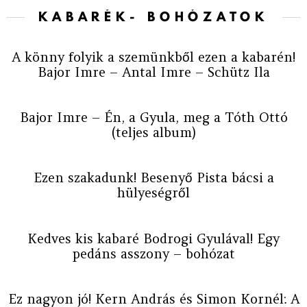
KABARÉK- BOHÓZATOK
A könny folyik a szemünkből ezen a kabarén!
Bajor Imre – Antal Imre – Schütz Ila
Bajor Imre – Én, a Gyula, meg a Tóth Ottó
(teljes album)
Ezen szakadunk! Besenyő Pista bácsi a
hülyeségről
Kedves kis kabaré Bodrogi Gyulával! Egy
pedáns asszony – bohózat
Ez nagyon jó! Kern András és Simon Kornél: A