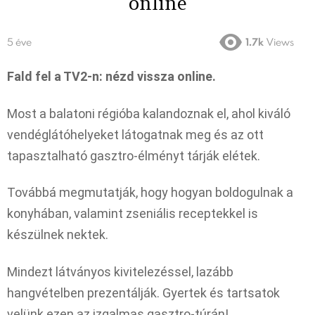
online
5 éve
1.7k
Views
Fald fel a TV2-n: nézd vissza online.
Most a balatoni régióba kalandoznak el, ahol kiváló
vendéglátóhelyeket látogatnak meg és az ott
tapasztalható gasztro-élményt tárják elétek.
Továbbá megmutatják, hogy hogyan boldogulnak a
konyhában, valamint zseniális receptekkel is
készülnek nektek.
Mindezt látványos kivitelezéssel, lazább
hangvételben prezentálják. Gyertek és tartsatok
velünk ezen az izgalmas gasztro-túrán!