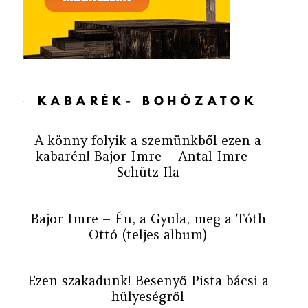
KABARÉK- BOHÓZATOK
A könny folyik a szemünkből ezen a
kabarén! Bajor Imre – Antal Imre –
Schütz Ila
Bajor Imre – Én, a Gyula, meg a Tóth
Ottó (teljes album)
Ezen szakadunk! Besenyő Pista bácsi a
hülyeségről