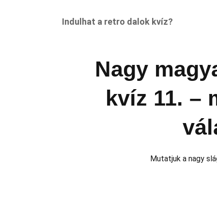
Indulhat a retro dalok kvíz?
Nagy magya
kvíz 11. –
vál
Mutatjuk a nagy slág