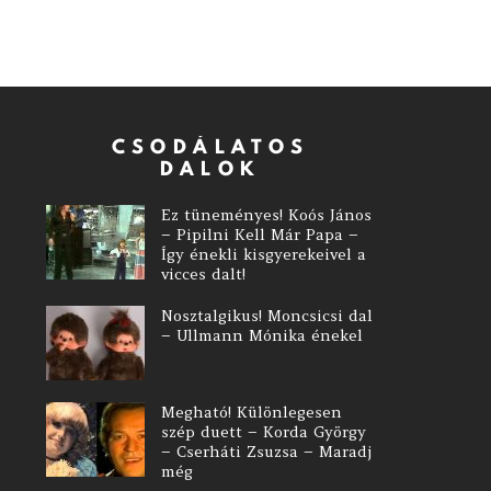
CSODÁLATOS
DALOK
Ez tüneményes! Koós János
– Pipilni Kell Már Papa –
Így énekli kisgyerekeivel a
vicces dalt!
Nosztalgikus! Moncsicsi dal
– Ullmann Mónika énekel
Megható! Különlegesen
szép duett – Korda György
– Cserháti Zsuzsa – Maradj
még