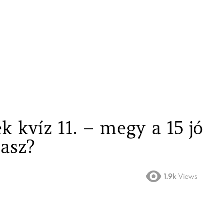
 kvíz 11. – megy a 15 jó
lasz?
1.9k
Views