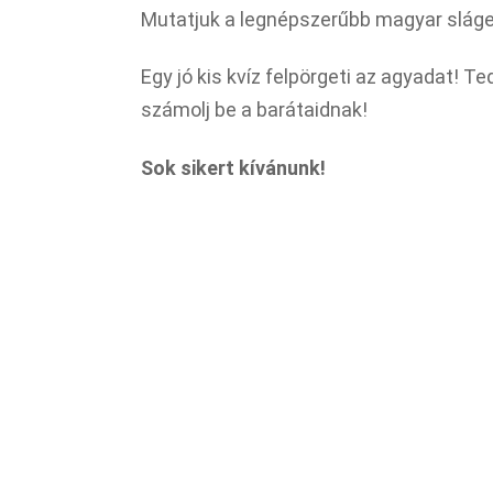
Mutatjuk a legnépszerűbb magyar sláge
Egy jó kis kvíz felpörgeti az agyadat! 
számolj be a barátaidnak!
Sok sikert kívánunk!