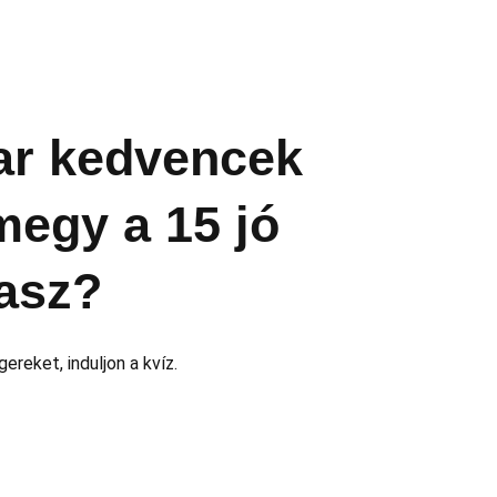
r kedvencek
 megy a 15 jó
asz?
ereket, induljon a kvíz.