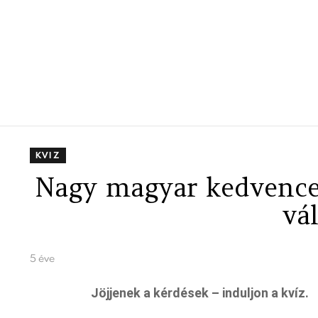
KVIZ
Nagy magyar kedvencek
vá
5 éve
Jöjjenek a kérdések – induljon a kvíz.