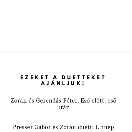
EZEKET A DUETTEKET
AJÁNLJUK!
Zorán és Gerendás Péter: Eső előtt, eső
után
Presser Gábor és Zorán duett: Ünnep