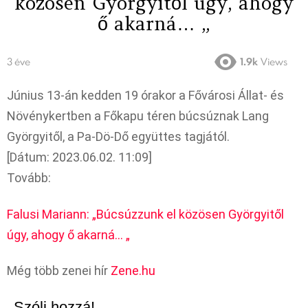
közösen Györgyitől úgy, ahogy
ő akarná… „
3 éve
1.9k
Views
Június 13-án kedden 19 órakor a Fővárosi Állat- és
Növénykertben a Főkapu téren búcsúznak Lang
Györgyitől, a Pa-Dö-Dő együttes tagjától.
[Dátum: 2023.06.02. 11:09]
Tovább:
Falusi Mariann: „Búcsúzzunk el közösen Györgyitől
úgy, ahogy ő akarná… „
Még több zenei hír
Zene.hu
Szólj hozzá!