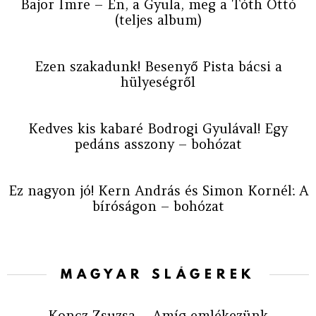
Bajor Imre – Én, a Gyula, meg a Tóth Ottó
(teljes album)
Ezen szakadunk! Besenyő Pista bácsi a
hülyeségről
Kedves kis kabaré Bodrogi Gyulával! Egy
pedáns asszony – bohózat
Ez nagyon jó! Kern András és Simon Kornél: A
bíróságon – bohózat
MAGYAR SLÁGEREK
Koncz Zsuzsa – Amíg emlékezünk