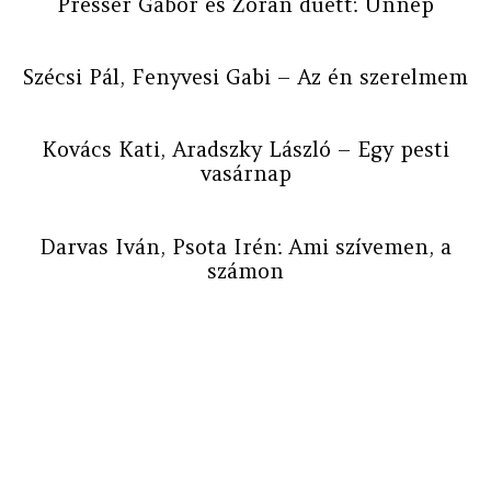
Presser Gábor és Zorán duett: Ünnep
Szécsi Pál, Fenyvesi Gabi – Az én szerelmem
Kovács Kati, Aradszky László – Egy pesti
vasárnap
Darvas Iván, Psota Irén: Ami szívemen, a
számon