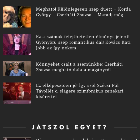
Megható! Különlegesen szép duett – Korda
György – Cserháti Zsuzsa – Maradj még
Ez a számok felejthetetlen élményt jelent!
Gyönyörű szép romantikus dal! Kovács Kati:
Jobb ez így nekem
Könnyeket csalt a szemünkbe: Cserháti
Zsuzsa megható dala a magányról
Ez elképesztően jó! Így szól Szécsi Pál
Távollét c. slágere szimfonikus zenekari
kísérettel
JÁTSZOL EGYET?