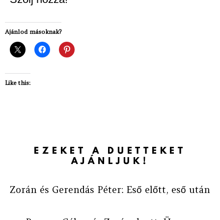
Ajánlod másoknak?
Like this:
EZEKET A DUETTEKET
AJÁNLJUK!
Zorán és Gerendás Péter: Eső előtt, eső után