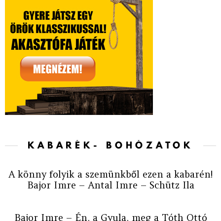
KABARÉK- BOHÓZATOK
A könny folyik a szemünkből ezen a kabarén!
Bajor Imre – Antal Imre – Schütz Ila
Bajor Imre – Én, a Gyula, meg a Tóth Ottó