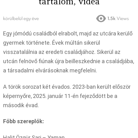
tartalom, videa
körülbelül egy éve
1.5k
Views
Egy jómódú családból elrabolt, majd az utcára kerülő
gyermek története. Évek múltán sikerül
visszatalálnia az eredeti családjához. Sikerül az
utcán felnövő fiúnak újra beilleszkednie a családjába,
a társadalmi elvárásoknak megfelelni.
A török sorozat két évados. 2023-ban került először
képernyőre, 2025. január 11-én fejeződött be a
második évad.
Főbb szereplők:
Halit Özgür Sari – Yaman