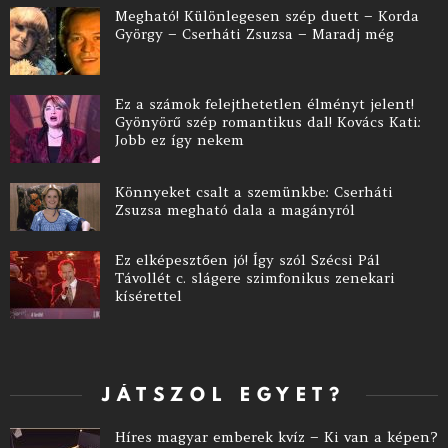
Megható! Különlegesen szép duett – Korda
György – Cserháti Zsuzsa – Maradj még
Ez a számok felejthetetlen élményt jelent!
Gyönyörű szép romantikus dal! Kovács Kati:
Jobb ez így nekem
Könnyeket csalt a szemünkbe: Cserháti
Zsuzsa megható dala a magányról
Ez elképesztően jó! Így szól Szécsi Pál
Távollét c. slágere szimfonikus zenekari
kísérettel
JÁTSZOL EGYET?
Híres magyar emberek kvíz – Ki van a képen?