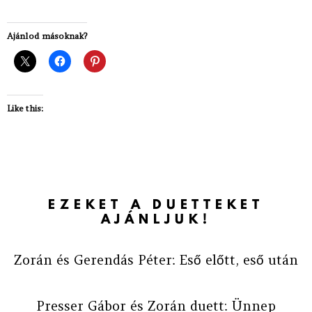
Ajánlod másoknak?
Like this:
EZEKET A DUETTEKET
AJÁNLJUK!
Zorán és Gerendás Péter: Eső előtt, eső után
Presser Gábor és Zorán duett: Ünnep