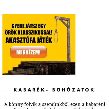
KABARÉK- BOHÓZATOK
A könny folyik a szemünkből ezen a kabarén!