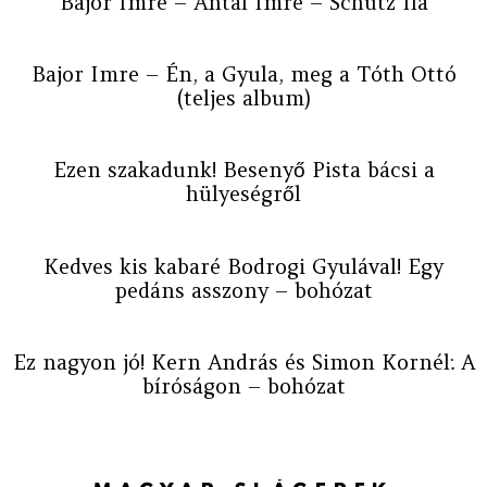
Bajor Imre – Antal Imre – Schütz Ila
Bajor Imre – Én, a Gyula, meg a Tóth Ottó
(teljes album)
Ezen szakadunk! Besenyő Pista bácsi a
hülyeségről
Kedves kis kabaré Bodrogi Gyulával! Egy
pedáns asszony – bohózat
Ez nagyon jó! Kern András és Simon Kornél: A
bíróságon – bohózat