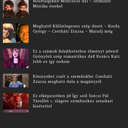
Nosztalgikus! Moncsicsi dal – Ullmann
Mónika énekel
Megható! Különlegesen szép duett – Korda
György – Cserháti Zsuzsa – Maradj még
Ez a számok felejthetetlen élményt jelent!
Gyönyörű szép romantikus dal! Kovács Kati:
Jobb ez így nekem
Könnyeket csalt a szemünkbe: Cserháti
Zsuzsa megható dala a magányról
Ez elképesztően jó! Így szól Szécsi Pál
Távollét c. slágere szimfonikus zenekari
kísérettel