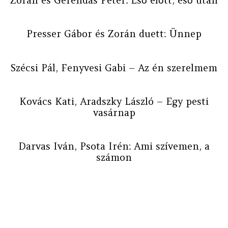
Zorán és Gerendás Péter: Eső előtt, eső után
Presser Gábor és Zorán duett: Ünnep
Szécsi Pál, Fenyvesi Gabi – Az én szerelmem
Kovács Kati, Aradszky László – Egy pesti
vasárnap
Darvas Iván, Psota Irén: Ami szívemen, a
számon