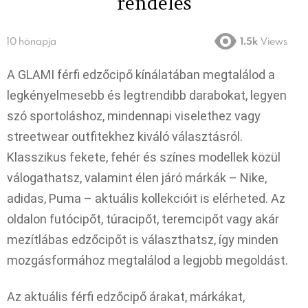
rendelés
10 hónapja
1.5k
Views
A GLAMI férfi edzőcipő kínálatában megtalálod a
legkényelmesebb és legtrendibb darabokat, legyen
szó sportoláshoz, mindennapi viselethez vagy
streetwear outfitekhez kiváló választásról.
Klasszikus fekete, fehér és színes modellek közül
válogathatsz, valamint élen járó márkák – Nike,
adidas, Puma – aktuális kollekcióit is elérheted. Az
oldalon futócipőt, túracipőt, teremcipőt vagy akár
mezítlábas edzőcipőt is választhatsz, így minden
mozgásformához megtalálod a legjobb megoldást.
Az aktuális férfi edzőcipő árakat, márkákat,