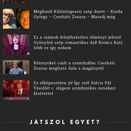
Megható! Különlegesen szép duett – Korda
György – Cserháti Zsuzsa – Maradj még
Ez a számok felejthetetlen élményt jelent!
Gyönyörű szép romantikus dal! Kovács Kati:
Jobb ez így nekem
Könnyeket csalt a szemünkbe: Cserháti
Zsuzsa megható dala a magányról
Ez elképesztően jó! Így szól Szécsi Pál
Távollét c. slágere szimfonikus zenekari
kísérettel
JÁTSZOL EGYET?