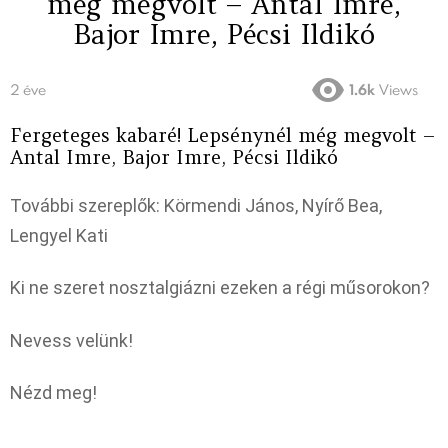
még megvolt – Antal Imre,
Bajor Imre, Pécsi Ildikó
2 éve
1.6k
Views
Fergeteges kabaré! Lepsénynél még megvolt –
Antal Imre, Bajor Imre, Pécsi Ildikó
További szereplők: Körmendi János, Nyírő Bea,
Lengyel Kati
Ki ne szeret nosztalgiázni ezeken a régi műsorokon?
Nevess velünk!
Nézd meg!