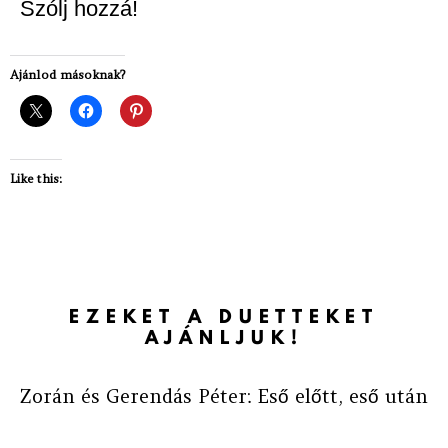
Szólj hozzá!
Ajánlod másoknak?
Like this:
EZEKET A DUETTEKET
AJÁNLJUK!
Zorán és Gerendás Péter: Eső előtt, eső után