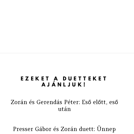
EZEKET A DUETTEKET
AJÁNLJUK!
Zorán és Gerendás Péter: Eső előtt, eső
után
Presser Gábor és Zorán duett: Ünnep