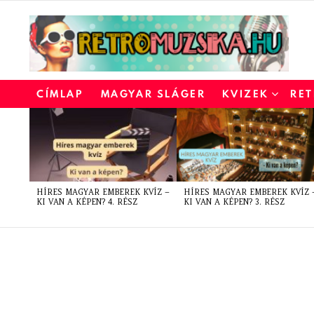
CÍMLAP
MAGYAR SLÁGER
KVIZEK
RET
LATEST
STORIES
HÍRES MAGYAR EMBEREK KVÍZ –
HÍRES MAGYAR EMBEREK KVÍZ 
KI VAN A KÉPEN? 4. RÉSZ
KI VAN A KÉPEN? 3. RÉSZ