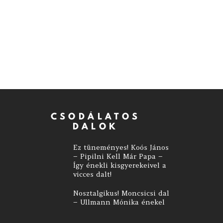
CSODÁLATOS
DALOK
Ez tüneményes! Koós János
– Pipilni Kell Már Papa –
Így énekli kisgyerekeivel a
vicces dalt!
Nosztalgikus! Moncsicsi dal
– Ullmann Mónika énekel
Megható! Különlegesen
szép duett – Korda György
– Cserháti Zsuzsa – Maradj
még