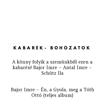
KABARÉK- BOHÓZATOK
A könny folyik a szemünkből ezen a
kabarén! Bajor Imre – Antal Imre –
Schütz Ila
Bajor Imre – Én, a Gyula, meg a Tóth
Ottó (teljes album)
Ezen szakadunk! Besenyő Pista bácsi a
hülyeségről