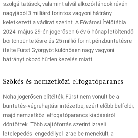
szolgáltatások, valamint alvállalkozói láncok révén
nagyjából 3 milliárd forintos vagyoni hátrány
keletkezett a vádirat szerint. A Fővárosi Ítélőtábla
2024. május 29-én jogerősen 6 év 6 hónap letöltendő
börtönbüntetésre és 25 millió forint pénzbüntetésre
ítélte Fürst Györgyöt különösen nagy vagyoni
hátrányt okozó hűtlen kezelés miatt.​
Szökés és nemzetközi elfogatóparancs
Noha jogerősen elítélték, Fürst nem vonult be a
büntetés-végrehajtási intézetbe, ezért előbb belföldi,
majd nemzetközi elfogatóparancs kiadásáról
döntöttek. Több sajtóforrás szerint izraeli
letelepedési engedéllyel Izraelbe menekült, a