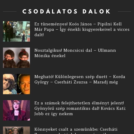
CSODÁLATOS DALOK
Ez tüneményes! Koós János – Pipilni Kell
Már Papa – Így énekli kisgyerekeivel a vicces
dalt!
Nosztalgikus! Moncsicsi dal – Ullmann
Mónika énekel
Megható! Különlegesen szép duett – Korda
György – Cserháti Zsuzsa – Maradj még
Ez a számok felejthetetlen élményt jelent!
Gyönyörű szép romantikus dal! Kovács Kati:
Jobb ez így nekem
Könnyeket csalt a szemünkbe: Cserháti