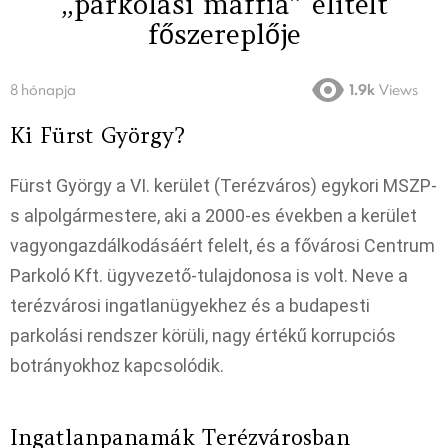
„parkolási maffia” elítélt
főszereplője​
8 hónapja
1.9k
Views
Ki Fürst György?
Fürst György a VI. kerület (Terézváros) egykori MSZP-
s alpolgármestere, aki a 2000-es években a kerület
vagyongazdálkodásáért felelt, és a fővárosi Centrum
Parkoló Kft. ügyvezető-tulajdonosa is volt. Neve a
terézvárosi ingatlanügyekhez és a budapesti
parkolási rendszer körüli, nagy értékű korrupciós
botrányokhoz kapcsolódik.​
Ingatlanpanamák Terézvárosban