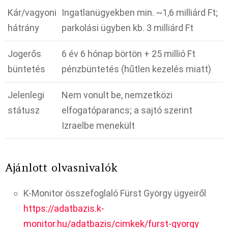
Kár/vagyoni
Ingatlanügyekben min. ~1,6 milliárd Ft;
hátrány
parkolási ügyben kb. 3 milliárd Ft ​
Jogerős
6 év 6 hónap börtön + 25 millió Ft
büntetés
pénzbüntetés (hűtlen kezelés miatt) ​
Jelenlegi
Nem vonult be, nemzetközi
státusz
elfogatóparancs; a sajtó szerint
Izraelbe menekült ​
Ajánlott olvasnivalók
K-Monitor összefoglaló Fürst György ügyeiről
https://adatbazis.k-
monitor.hu/adatbazis/cimkek/furst-gyorgy