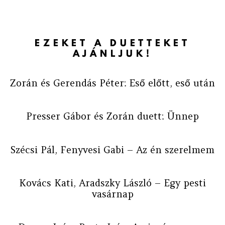
EZEKET A DUETTEKET
AJÁNLJUK!
Zorán és Gerendás Péter: Eső előtt, eső után
Presser Gábor és Zorán duett: Ünnep
Szécsi Pál, Fenyvesi Gabi – Az én szerelmem
Kovács Kati, Aradszky László – Egy pesti
vasárnap