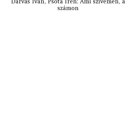
Darvas Iván, Psota Irén: Ami szívemen, a
számon