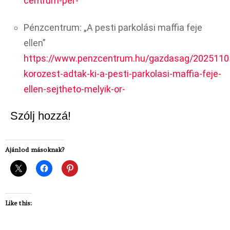
centrum-per-
Pénzcentrum: „A pesti parkolási maffia feje
ellen”
https://www.penzcentrum.hu/gazdasag/2025110
korozest-adtak-ki-a-pesti-parkolasi-maffia-feje-
ellen-sejtheto-melyik-or-
Szólj hozzá!
Ajánlod másoknak?
Like this: