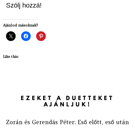
Szólj hozzá!
Ajánlod másoknak?
Like this:
EZEKET A DUETTEKET
AJÁNLJUK!
Zorán és Gerendás Péter: Eső előtt, eső után