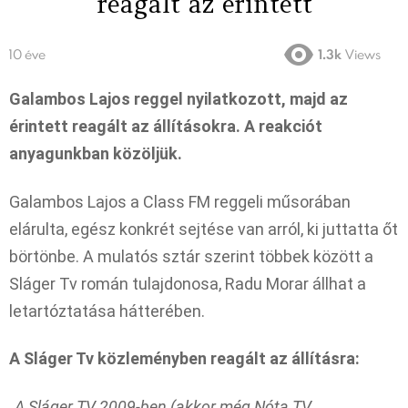
reagált az érintett
10 éve
1.3k
Views
Galambos Lajos reggel nyilatkozott, majd az
érintett reagált az állításokra. A reakciót
anyagunkban közöljük.
Galambos Lajos a Class FM reggeli műsorában
elárulta, egész konkrét sejtése van arról, ki juttatta őt
börtönbe. A mulatós sztár szerint többek között a
Sláger Tv román tulajdonosa, Radu Morar állhat a
letartóztatása hátterében.
A Sláger Tv közleményben reagált az állításra:
„A Sláger TV 2009-ben (akkor még Nóta TV