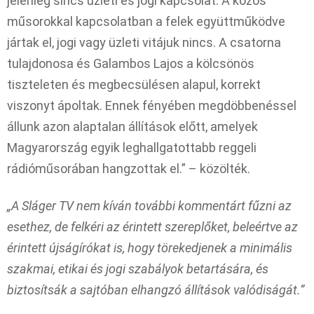
jelenleg sincs üzleti és jogi kapcsolat. A közös
műsorokkal kapcsolatban a felek együttműködve
jártak el, jogi vagy üzleti vitájuk nincs. A csatorna
tulajdonosa és Galambos Lajos a kölcsönös
tiszteleten és megbecsülésen alapul, korrekt
viszonyt ápoltak. Ennek fényében megdöbbenéssel
állunk azon alaptalan állítások előtt, amelyek
Magyarország egyik leghallgatottabb reggeli
rádióműsorában hangzottak el.” – közölték.
„A Sláger TV nem kíván további kommentárt fűzni az
esethez, de felkéri az érintett szereplőket, beleértve az
érintett újságírókat is, hogy törekedjenek a minimális
szakmai, etikai és jogi szabályok betartására, és
biztosítsák a sajtóban elhangzó állítások valódiságát.”