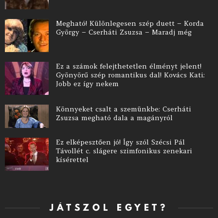
Megható! Különlegesen szép duett – Korda
György – Cserháti Zsuzsa – Maradj még
Ez a számok felejthetetlen élményt jelent!
Gyönyörű szép romantikus dal! Kovács Kati:
Jobb ez így nekem
Könnyeket csalt a szemünkbe: Cserháti
Zsuzsa megható dala a magányról
Ez elképesztően jó! Így szól Szécsi Pál
Távollét c. slágere szimfonikus zenekari
kísérettel
JÁTSZOL EGYET?