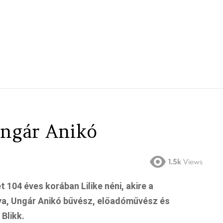
Ungár Anikó
1.5k
Views
104 éves korában Lilike néni, akire a
ya, Ungár Anikó bűvész, előadóművész és
 Blikk.