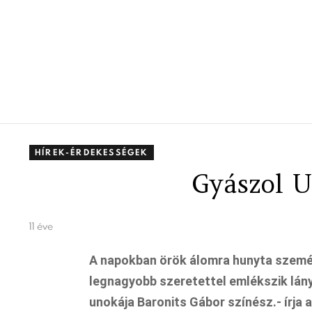
HÍREK-ÉRDEKESSÉGEK
Gyászol 
11 éve
A napokban örök álomra hunyta szemét 
legnagyobb szeretettel emlékszik lán
unokája Baronits Gábor színész.- írja a