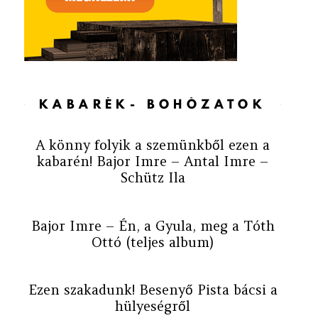
KABARÉK- BOHÓZATOK
A könny folyik a szemünkből ezen a
kabarén! Bajor Imre – Antal Imre –
Schütz Ila
Bajor Imre – Én, a Gyula, meg a Tóth
Ottó (teljes album)
Ezen szakadunk! Besenyő Pista bácsi a
hülyeségről