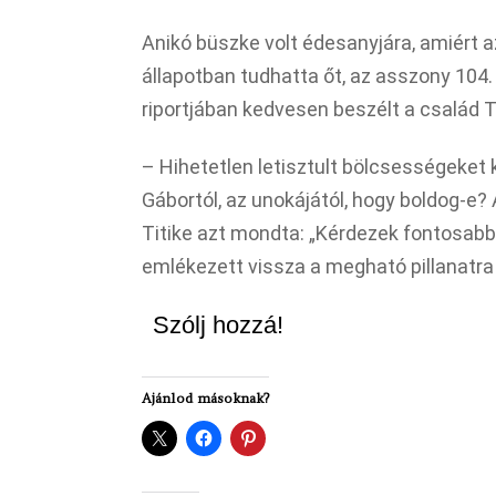
Anikó büszke volt édesanyjára, amiért az
állapotban tudhatta őt, az asszony 104.
riportjában kedvesen beszélt a család Ti
– Hihetetlen letisztult bölcsességeket
Gábortól, az unokájától, hogy boldog-e? 
Titike azt mondta: „Kérdezek fontosab
emlékezett vissza a megható pillanatra
Szólj hozzá!
Ajánlod másoknak?