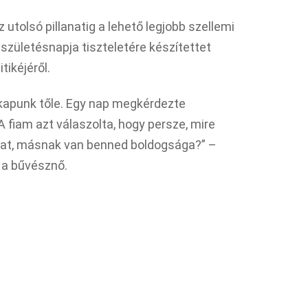
 utolsó pillanatig a lehető legjobb szellemi
 születésnapja tiszteletére készítettet
tikéjéről.
 kapunk tőle. Egy nap megkérdezte
A fiam azt válaszolta, hogy persze, mire
bat, másnak van benned boldogsága?” –
 a bűvésznő.