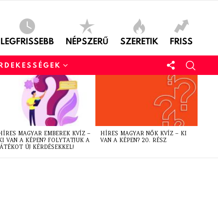
LEGFRISSEBB
NÉPSZERŰ
SZERETIK
FRISS
ÉRDEKESSÉGEK
HÍRES MAGYAR EMBEREK KVÍZ –
HÍRES MAGYAR NŐK KVÍZ – KI
KI VAN A KÉPEN? FOLYTATJUK A
VAN A KÉPEN? 20. RÉSZ
JÁTÉKOT ÚJ KÉRDÉSEKKEL!