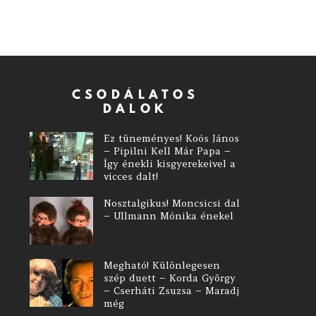
CSODÁLATOS
DALOK
Ez tüneményes! Koós János
– Pipilni Kell Már Papa –
Így énekli kisgyerekeivel a
vicces dalt!
Nosztalgikus! Moncsicsi dal
– Ullmann Mónika énekel
Megható! Különlegesen
szép duett – Korda György
– Cserháti Zsuzsa – Maradj
még