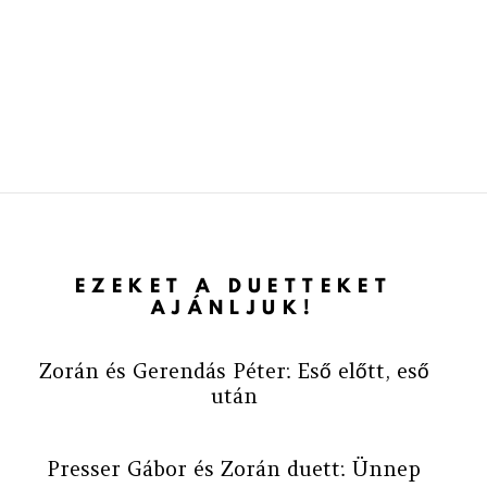
EZEKET A DUETTEKET
AJÁNLJUK!
Zorán és Gerendás Péter: Eső előtt, eső
után
Presser Gábor és Zorán duett: Ünnep