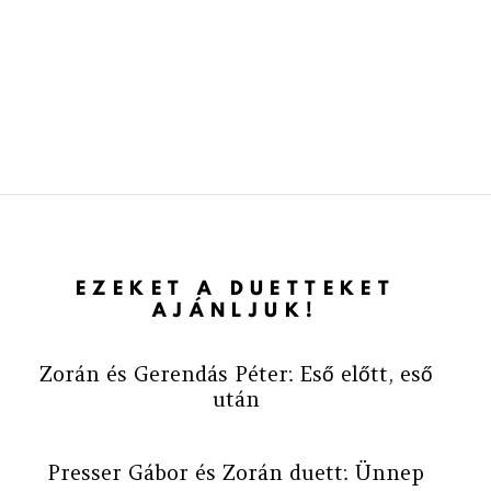
EZEKET A DUETTEKET
AJÁNLJUK!
Zorán és Gerendás Péter: Eső előtt, eső
után
Presser Gábor és Zorán duett: Ünnep