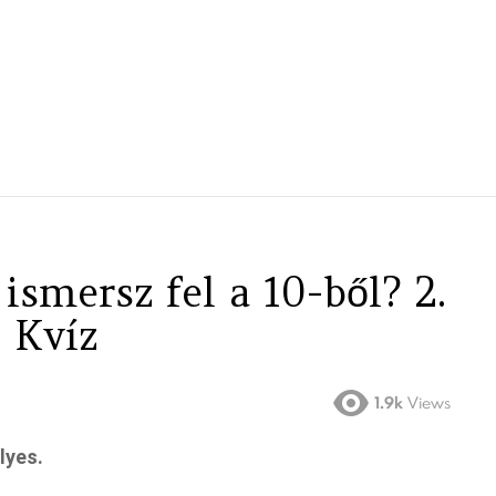
ismersz fel a 10-ből? 2.
z Kvíz
1.9k
Views
lyes.