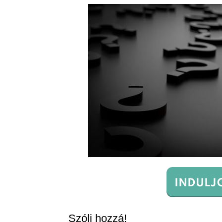
INDULJ
Szólj hozzá!