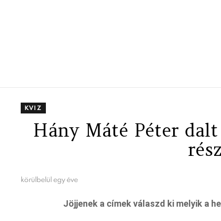
KVIZ
Hány Máté Péter dalt 
rés
körülbelül egy éve
Jöjjenek a címek válaszd ki melyik a he