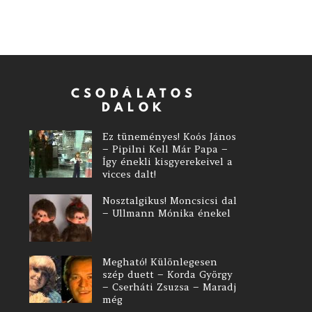
CSODÁLATOS
DALOK
Ez tüneményes! Koós János
– Pipilni Kell Már Papa –
Így énekli kisgyerekeivel a
vicces dalt!
Nosztalgikus! Moncsicsi dal
– Ullmann Mónika énekel
Megható! Különlegesen
szép duett – Korda György
– Cserháti Zsuzsa – Maradj
még