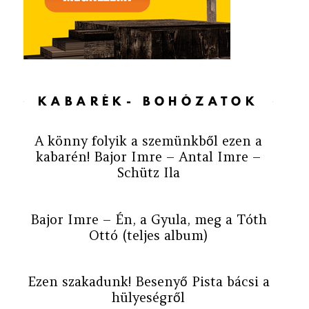
KABARÉK- BOHÓZATOK
A könny folyik a szemünkből ezen a
kabarén! Bajor Imre – Antal Imre –
Schütz Ila
Bajor Imre – Én, a Gyula, meg a Tóth
Ottó (teljes album)
Ezen szakadunk! Besenyő Pista bácsi a
hülyeségről