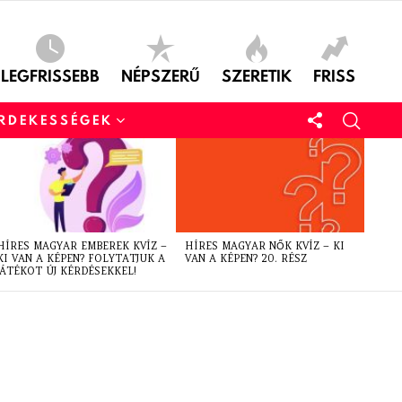
LEGFRISSEBB
NÉPSZERŰ
SZERETIK
FRISS
ÉRDEKESSÉGEK
HÍRES MAGYAR EMBEREK KVÍZ –
HÍRES MAGYAR NŐK KVÍZ – KI
KI VAN A KÉPEN? FOLYTATJUK A
VAN A KÉPEN? 20. RÉSZ
JÁTÉKOT ÚJ KÉRDÉSEKKEL!