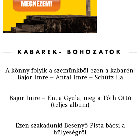
KABARÉK- BOHÓZATOK
A könny folyik a szemünkből ezen a kabarén!
Bajor Imre – Antal Imre – Schütz Ila
Bajor Imre – Én, a Gyula, meg a Tóth Ottó
(teljes album)
Ezen szakadunk! Besenyő Pista bácsi a
hülyeségről