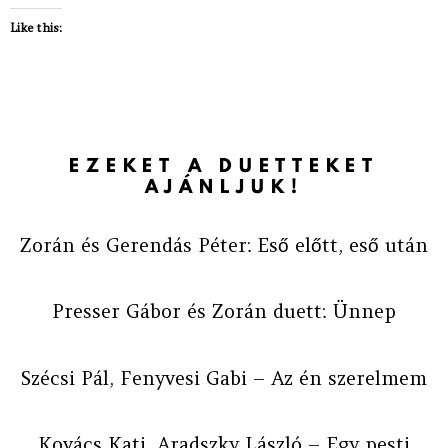
Like this:
EZEKET A DUETTEKET
AJÁNLJUK!
Zorán és Gerendás Péter: Eső előtt, eső után
Presser Gábor és Zorán duett: Ünnep
Szécsi Pál, Fenyvesi Gabi – Az én szerelmem
Kovács Kati, Aradszky László – Egy pesti