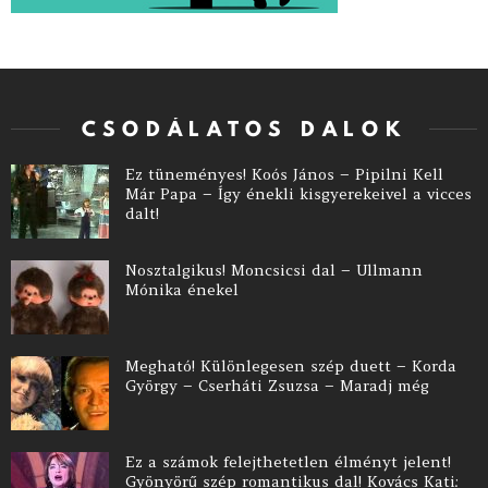
CSODÁLATOS DALOK
Ez tüneményes! Koós János – Pipilni Kell
Már Papa – Így énekli kisgyerekeivel a vicces
dalt!
Nosztalgikus! Moncsicsi dal – Ullmann
Mónika énekel
Megható! Különlegesen szép duett – Korda
György – Cserháti Zsuzsa – Maradj még
Ez a számok felejthetetlen élményt jelent!
Gyönyörű szép romantikus dal! Kovács Kati: