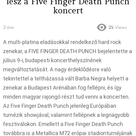
lesz a Five Finger Death Punch
koncert
2 éve
2k
Views
A multi-platina eladásokkal rendelkező hard rock
zenekar, a FIVE FINGER DEATH PUNCH bejelentette a
július 9-i, budapesti koncerthelyszínének
megváltoztatását. A nagy érdeklődésre való
tekintettel a teltházassá vált Barba Negra helyett a
zenekar a Budapest Arénában fog fellépni, és így
minden magyar rajongó részt tud venni a koncerten.
Az Five Finger Death Punch jelenleg Európában
turnézik showjával, valamint fellépnek a legnagyobb
fesztiválokon. Emellett a Five Finger Death Punch
továbbra is a Metallica M72 erópai stadionturnéjának