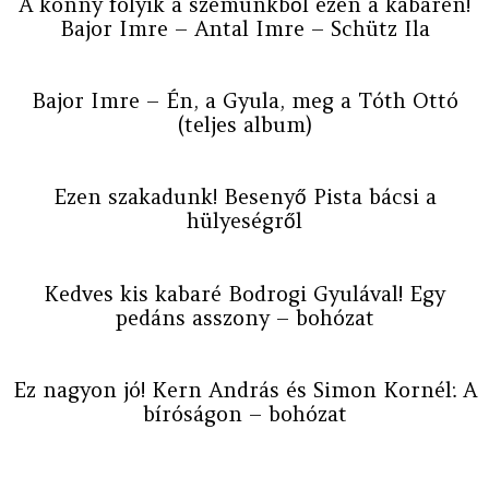
A könny folyik a szemünkből ezen a kabarén!
Bajor Imre – Antal Imre – Schütz Ila
Bajor Imre – Én, a Gyula, meg a Tóth Ottó
(teljes album)
Ezen szakadunk! Besenyő Pista bácsi a
hülyeségről
Kedves kis kabaré Bodrogi Gyulával! Egy
pedáns asszony – bohózat
Ez nagyon jó! Kern András és Simon Kornél: A
bíróságon – bohózat