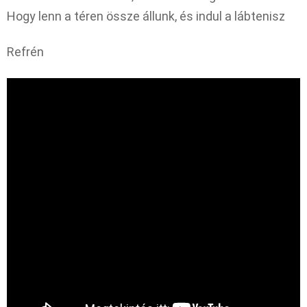
Hogy lenn a téren össze állunk, és indul a lábtenisz
Refrén