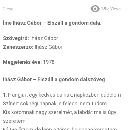
2 éve
1.9k
Views
Íme Ihász Gábor – Elszáll a gondom dala.
Szövegíró:
Ihász Gábor
Zeneszerző:
Ihász Gábor
Megjelenés éve:
1978
Ihász Gábor – Elszáll a gondom dalszöveg
1. Hangjait egy kedves dalnak, napközben dúdolom
Színeit sok régi napnak, elfeledni nem tudom
Kis koromnak nagy szerelmét, a labdát ma is úgy
szeretem
Féltve őrzöm, de lenn a téren, boldogan kergetem