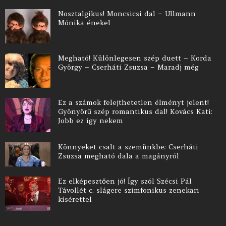
Nosztalgikus! Moncsicsi dal – Ullmann
Mónika énekel
Megható! Különlegesen szép duett – Korda
György – Cserháti Zsuzsa – Maradj még
Ez a számok felejthetetlen élményt jelent!
Gyönyörű szép romantikus dal! Kovács Kati:
Jobb ez így nekem
Könnyeket csalt a szemünkbe: Cserháti
Zsuzsa megható dala a magányról
Ez elképesztően jó! Így szól Szécsi Pál
Távollét c. slágere szimfonikus zenekari
kísérettel