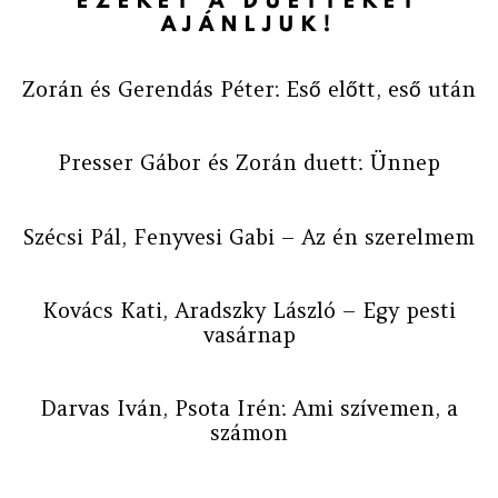
EZEKET A DUETTEKET
AJÁNLJUK!
Zorán és Gerendás Péter: Eső előtt, eső után
Presser Gábor és Zorán duett: Ünnep
Szécsi Pál, Fenyvesi Gabi – Az én szerelmem
Kovács Kati, Aradszky László – Egy pesti
vasárnap
Darvas Iván, Psota Irén: Ami szívemen, a
számon