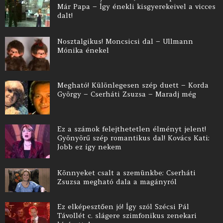
Már Papa – Így énekli kisgyerekeivel a vicces
dalt!
Nosztalgikus! Moncsicsi dal – Ullmann
Mónika énekel
Megható! Különlegesen szép duett – Korda
György – Cserháti Zsuzsa – Maradj még
Ez a számok felejthetetlen élményt jelent!
Gyönyörű szép romantikus dal! Kovács Kati:
Jobb ez így nekem
Könnyeket csalt a szemünkbe: Cserháti
Zsuzsa megható dala a magányról
Ez elképesztően jó! Így szól Szécsi Pál
Távollét c. slágere szimfonikus zenekari