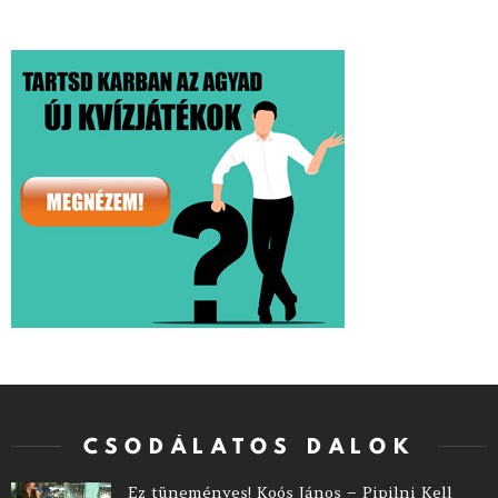
CSODÁLATOS DALOK
Ez tüneményes! Koós János – Pipilni Kell