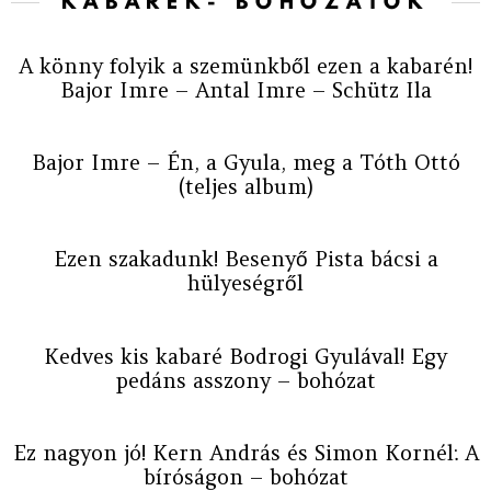
KABARÉK- BOHÓZATOK
A könny folyik a szemünkből ezen a kabarén!
Bajor Imre – Antal Imre – Schütz Ila
Bajor Imre – Én, a Gyula, meg a Tóth Ottó
(teljes album)
Ezen szakadunk! Besenyő Pista bácsi a
hülyeségről
Kedves kis kabaré Bodrogi Gyulával! Egy
pedáns asszony – bohózat
Ez nagyon jó! Kern András és Simon Kornél: A
bíróságon – bohózat