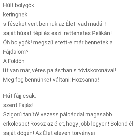
Hűlt bolygók
keringnek
s fészket vert bennük az Élet: vad madár!
saját húsát tépi és eszi: rettenetes Pelikán!
Óh bolygók! megszületett-e már bennetek a
Fájdalom?
A Földön
itt van már, véres palástban s töviskoronával!
Meg fog bennünket váltani: Hozsanna!
Hát fájj csak,
szent Fájás!
Szigorú tanító! vezess pálcáddal magasabb
erkölcsbe! Rossz az élet, hogy jobb legyen! Bolond él
saját dögén! Az Élet eleven törvényei