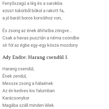
Fenyőszagú a lég és a sarokba
ezüst tükörből bókol a rakott fa,
a jó barát boros korsóihoz von,
És zsong az ének áhítatba zöngve…
Csak a havas pusztán a néma csöndbe
sír föl az égbe egy-egy kósza mozdony
Ady Endre: Harang csendül I.
Harang csendül,
Ének zendül,
Messze zsong a hálaének
Az én kedves kis falumban
Karácsonykor
Magába száll minden lélek.