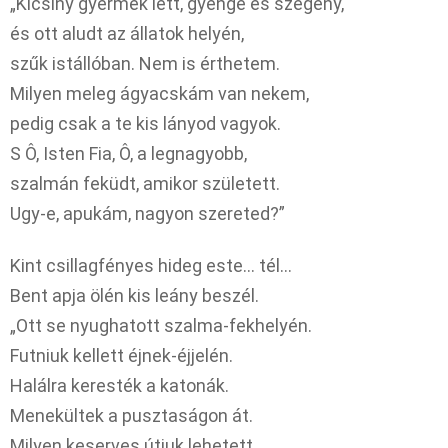
„Kicsiny gyermek lett, gyenge és szegény,
és ott aludt az állatok helyén,
szűk istállóban. Nem is érthetem.
Milyen meleg ágyacskám van nekem,
pedig csak a te kis lányod vagyok.
S Ô, Isten Fia, Ô, a legnagyobb,
szalmán feküdt, amikor született.
Ugy-e, apukám, nagyon szereted?”
Kint csillagfényes hideg este… tél…
Bent apja ölén kis leány beszél.
„Ott se nyughatott szalma-fekhelyén.
Futniuk kellett éjnek-éjjelén.
Halálra keresték a katonák.
Menekültek a pusztaságon át.
Milyen keserves útjuk lehetett.