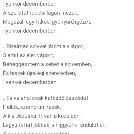
Ilyenkor decemberben.
A szeretetnek csillagára nézek,
Megszáll egy titkos, gyönyörű igézet,
Ilyenkor decemberben.
…Bizalmas szívvel járom a világot,
S amit az élet vágott,
Beheggesztem a sebet a szívemben,
És hiszek újra égi szeretetben,
Ilyenkor decemberben.
…És valahol csak kétkedő beszédet
Hallok, szomorún nézek,
A kis Jézuska itt van a közelben,
Legyünk hát jobbak, s higgyünk rendületlen,
S ne csak így decemberben.