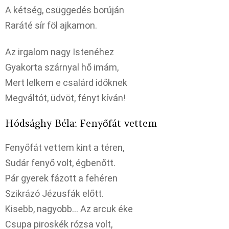
A kétség, csüggedés borúján
Raráté sír föl ajkamon.
Az irgalom nagy Istenéhez
Gyakorta szárnyal hő imám,
Mert lelkem e csalárd időknek
Megváltót, üdvöt, fényt kíván!
Hódsághy Béla: Fenyőfát vettem
Fenyőfát vettem kint a téren,
Sudár fenyő volt, égbenőtt.
Pár gyerek fázott a fehéren
Szikrázó Jézusfák előtt.
Kisebb, nagyobb… Az arcuk éke
Csupa piroskék rózsa volt,