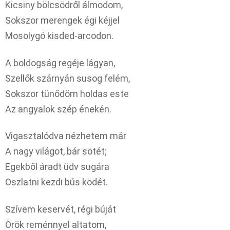
Kicsiny bölcsödről álmodom,
Sokszor merengek égi kéjjel
Mosolygó kisded-arcodon.
A boldogság regéje lágyan,
Szellők szárnyán susog felém,
Sokszor tünődöm holdas este
Az angyalok szép énekén.
Vigasztalódva nézhetem már
A nagy világot, bár sötét;
Egekből áradt üdv sugára
Oszlatni kezdi bús ködét.
Szívem keservét, régi búját
Örök reménnyel altatom,