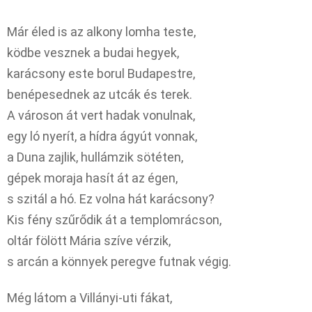
Már éled is az alkony lomha teste,
ködbe vesznek a budai hegyek,
karácsony este borul Budapestre,
benépesednek az utcák és terek.
A városon át vert hadak vonulnak,
egy ló nyerít, a hídra ágyút vonnak,
a Duna zajlik, hullámzik sötéten,
gépek moraja hasít át az égen,
s szitál a hó. Ez volna hát karácsony?
Kis fény szűrődik át a templomrácson,
oltár fölött Mária szíve vérzik,
s arcán a könnyek peregve futnak végig.
Még látom a Villányi-uti fákat,