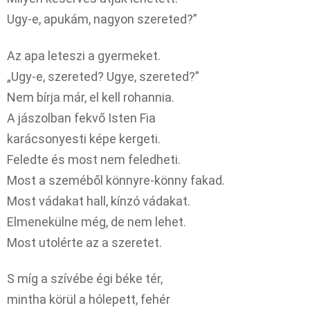
Ugy-e, apukám, nagyon szereted?”
Az apa leteszi a gyermeket.
„Ugy-e, szereted? Ugye, szereted?”
Nem bírja már, el kell rohannia.
A jászolban fekvő Isten Fia
karácsonyesti képe kergeti.
Feledte és most nem feledheti.
Most a szeméből könnyre-könny fakad.
Most vádakat hall, kínzó vádakat.
Elmenekülne még, de nem lehet.
Most utolérte az a szeretet.
S míg a szívébe égi béke tér,
mintha körül a hólepett, fehér