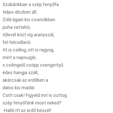
Szobánkban a szép fenyőfa
teljes díszben áll.
Zöld ágain kis csomókban
puha vattahó,
tűlevél közt víg aranyszál,
fel-felcsillanó.
Itt is csillog, ott is ragyog,
mint a napsugár,
s csilingelő csöpp csengettyű
édes hangja száll,
akárcsak az erdőben a
dalos kis madár.
Csitt csak! Figyeld mit is suttog
szép fenyőfánk most neked?
-Halló itt az erdő beszél!