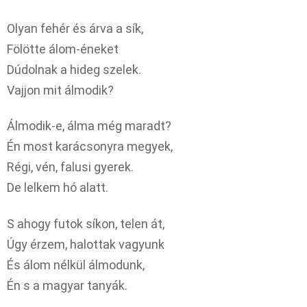
Olyan fehér és árva a sík,
Fölötte álom-éneket
Dúdolnak a hideg szelek.
Vajjon mit álmodik?
Álmodik-e, álma még maradt?
Én most karácsonyra megyek,
Régi, vén, falusi gyerek.
De lelkem hó alatt.
S ahogy futok síkon, telen át,
Úgy érzem, halottak vagyunk
És álom nélkül álmodunk,
Én s a magyar tanyák.