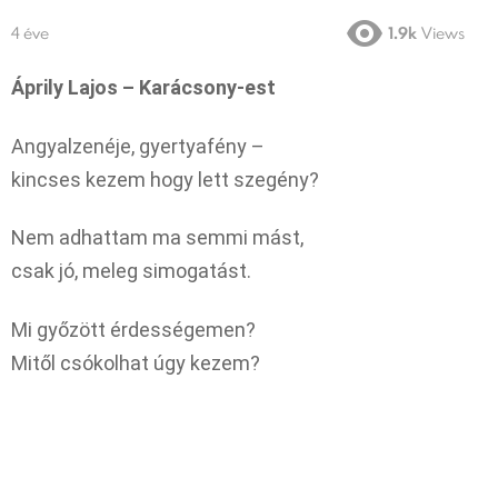
4 éve
1.9k
Views
Áprily Lajos – Karácsony-est
Angyalzenéje, gyertyafény –
kincses kezem hogy lett szegény?
Nem adhattam ma semmi mást,
csak jó, meleg simogatást.
Mi győzött érdességemen?
Mitől csókolhat úgy kezem?