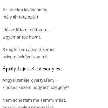
Az arcokra kíváncsiság
mély áhitata szállt.
Idézve látom múltamat…
a gyémántos havat.
S míg lelkem Jézust keresi:
szívem békével van teli.
Áprily Lajos: Karácsony est
Angyal zenéje, gyertyafény –
kincses kezem hogy lett szegény?
Nem adhattam ma semmi mást,
csak jó, meleg simogatást.