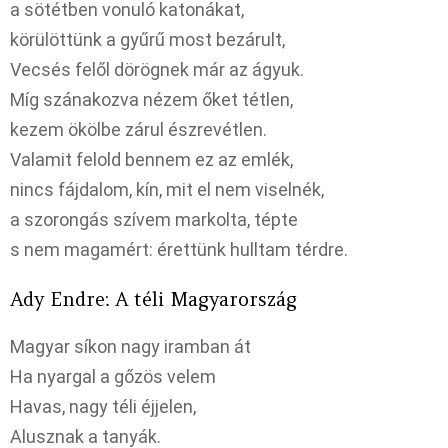
a sötétben vonuló katonákat,
körülöttünk a gyűrű most bezárult,
Vecsés felől dörögnek már az ágyuk.
Míg szánakozva nézem őket tétlen,
kezem ökölbe zárul észrevétlen.
Valamit felold bennem ez az emlék,
nincs fájdalom, kín, mit el nem viselnék,
a szorongás szívem markolta, tépte
s nem magamért: érettünk hulltam térdre.
Ady Endre: A téli Magyarország
Magyar síkon nagy iramban át
Ha nyargal a gőzös velem
Havas, nagy téli éjjelen,
Alusznak a tanyák.