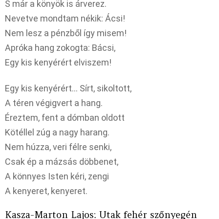
S már a könyök is árverez.
Nevetve mondtam nékik: Ácsi!
Nem lesz a pénzből így misem!
Apróka hang zokogta: Bácsi,
Egy kis kenyérért elviszem!
Egy kis kenyérért… Sírt, sikoltott,
A téren végigvert a hang.
Éreztem, fent a dómban oldott
Kötéllel zúg a nagy harang.
Nem húzza, veri félre senki,
Csak ép a mázsás döbbenet,
A könnyes Isten kéri, zengi
A kenyeret, kenyeret.
Kasza-Marton Lajos: Utak fehér szőnyegén