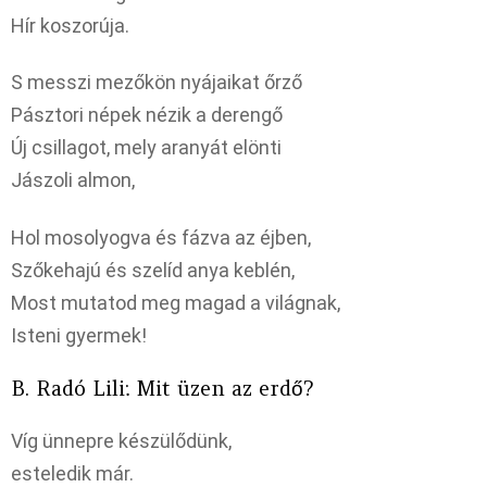
Hír koszorúja.
S messzi mezőkön nyájaikat őrző
Pásztori népek nézik a derengő
Új csillagot, mely aranyát elönti
Jászoli almon,
Hol mosolyogva és fázva az éjben,
Szőkehajú és szelíd anya keblén,
Most mutatod meg magad a világnak,
Isteni gyermek!
B. Radó Lili: Mit üzen az erdő?
Víg ünnepre készülődünk,
esteledik már.