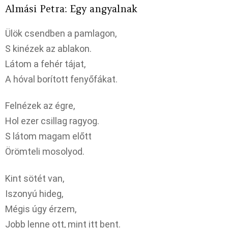
Almási Petra: Egy angyalnak
Ülök csendben a pamlagon,
S kinézek az ablakon.
Látom a fehér tájat,
A hóval borított fenyőfákat.
Felnézek az égre,
Hol ezer csillag ragyog.
S látom magam előtt
Örömteli mosolyod.
Kint sötét van,
Iszonyú hideg,
Mégis úgy érzem,
Jobb lenne ott, mint itt bent.