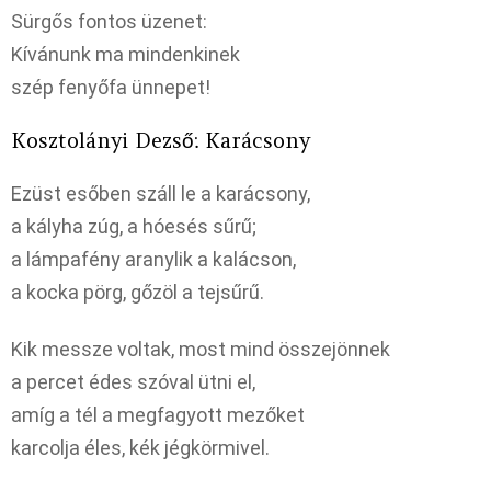
Sürgős fontos üzenet:
Kívánunk ma mindenkinek
szép fenyőfa ünnepet!
Kosztolányi Dezső: Karácsony
Ezüst esőben száll le a karácsony,
a kályha zúg, a hóesés sűrű;
a lámpafény aranylik a kalácson,
a kocka pörg, gőzöl a tejsűrű.
Kik messze voltak, most mind összejönnek
a percet édes szóval ütni el,
amíg a tél a megfagyott mezőket
karcolja éles, kék jégkörmivel.