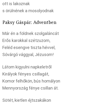
ott is lakoznak
s örülnének a mosolyodnak
Paksy Gáspár: Adventben
Már én a földnek szolgaláncát
Erős karokkal szétzuzom,
Feléd esengve tiszta hévvel,
Sóvárgó vággyal, Jézusom!
Látom kigyulni napkeletről
Királyok fényes csillagát,
Komor felhőkön, bús homályon
Mennyország fénye csillan át.
Sötét, kietlen éjtszakákon