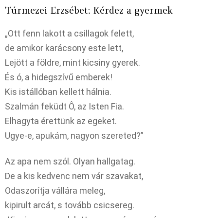
Túrmezei Erzsébet: Kérdez a gyermek
„Ott fenn lakott a csillagok felett,
de amikor karácsony este lett,
Lejött a földre, mint kicsiny gyerek.
És ó, a hidegszívű emberek!
Kis istállóban kellett hálnia.
Szalmán feküdt Ô, az Isten Fia.
Elhagyta érettünk az egeket.
Ugye-e, apukám, nagyon szereted?”
Az apa nem szól. Olyan hallgatag.
De a kis kedvenc nem vár szavakat,
Odaszorítja vállára meleg,
kipirult arcát, s tovább csicsereg.