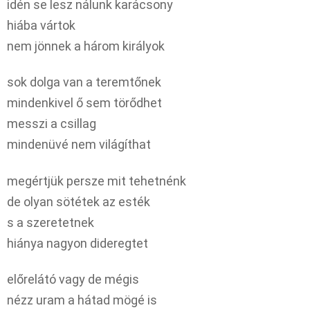
idén se lesz nálunk karácsony
hiába vártok
nem jönnek a három királyok
sok dolga van a teremtőnek
mindenkivel ő sem törődhet
messzi a csillag
mindenüvé nem világíthat
megértjük persze mit tehetnénk
de olyan sötétek az esték
s a szeretetnek
hiánya nagyon dideregtet
előrelátó vagy de mégis
nézz uram a hátad mögé is