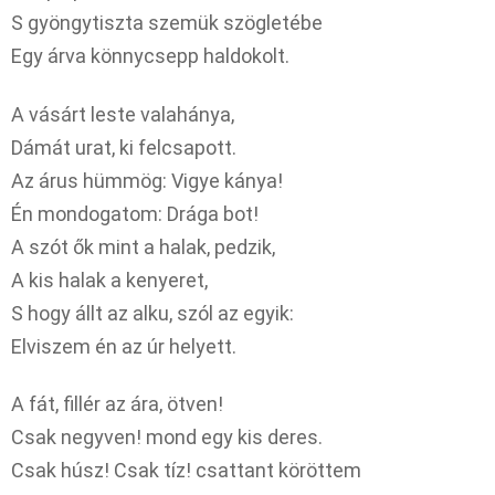
S gyöngytiszta szemük szögletébe
Egy árva könnycsepp haldokolt.
A vásárt leste valahánya,
Dámát urat, ki felcsapott.
Az árus hümmög: Vigye kánya!
Én mondogatom: Drága bot!
A szót ők mint a halak, pedzik,
A kis halak a kenyeret,
S hogy állt az alku, szól az egyik:
Elviszem én az úr helyett.
A fát, fillér az ára, ötven!
Csak negyven! mond egy kis deres.
Csak húsz! Csak tíz! csattant köröttem