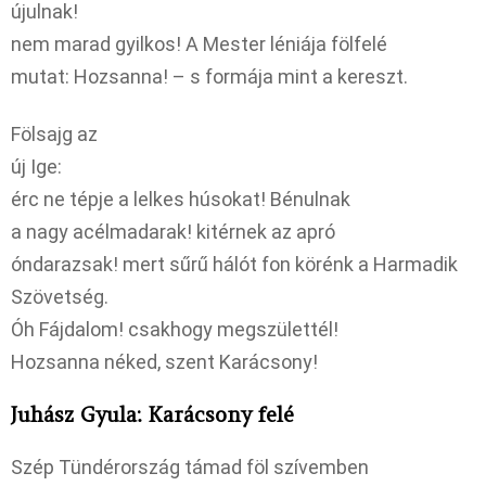
újulnak!
nem marad gyilkos! A Mester léniája fölfelé
mutat: Hozsanna! – s formája mint a kereszt.
Fölsajg az
új Ige:
érc ne tépje a lelkes húsokat! Bénulnak
a nagy acélmadarak! kitérnek az apró
óndarazsak! mert sűrű hálót fon körénk a Harmadik
Szövetség.
Óh Fájdalom! csakhogy megszülettél!
Hozsanna néked, szent Karácsony!
Juhász Gyula: Karácsony felé
Szép Tündérország támad föl szívemben