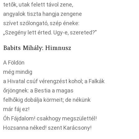
tetők, utak felett távol zene,
angyalok tiszta hangja zengene
szívet szólongató, szép éneke:
„Szegény lett érted. Ugy-e, szereted?”
Babits Mihály: Himnusz
A Földön
még mindig
a Hivatal csúf vérengzést kohol; a Falkák
őrjöngnek: a Bestia a magas
felhőkig dobálja körmeit; de nékünk
már fáj ez!
Óh Fájdalom! csakhogy megszülettél!
Hozsanna néked! szent Karácsony!