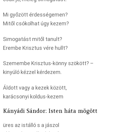
Mi győzött érdességemen?
Mitől csókolhat úgy kezem?
Simogatást mitől tanult?
Erembe Krisztus vére hullt?
Szemembe Krisztus-könny szökött? –
kinyúló kézzel kérdezem.
Áldott vagy a kezek között,
karácsonyi koldus-kezem
Kányádi Sándor: Isten háta mögött
üres az istálló s a jászol