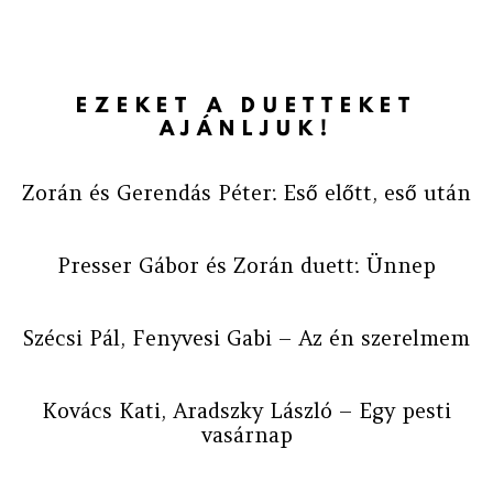
EZEKET A DUETTEKET
AJÁNLJUK!
Zorán és Gerendás Péter: Eső előtt, eső után
Presser Gábor és Zorán duett: Ünnep
Szécsi Pál, Fenyvesi Gabi – Az én szerelmem
Kovács Kati, Aradszky László – Egy pesti
vasárnap