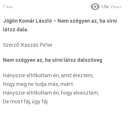
7 éve
1.5k
Views
Jöjjön Komár László – Nem szégyen az, ha sírni
látsz dala.
Szerző: Kaszás Péter
Nem szégyen az, ha sírni látsz dalszöveg
Hányszor eltitkoltam én, amit éreztem,
Hogy meg ne tudja más, miért.
Hányszor eltitkoltam én, hogy elvesztem,
De most fáj, úgy fáj.