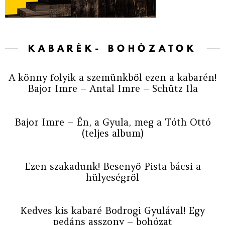
KABARÉK- BOHÓZATOK
A könny folyik a szemünkből ezen a kabarén!
Bajor Imre – Antal Imre – Schütz Ila
Bajor Imre – Én, a Gyula, meg a Tóth Ottó
(teljes album)
Ezen szakadunk! Besenyő Pista bácsi a
hülyeségről
Kedves kis kabaré Bodrogi Gyulával! Egy
pedáns asszony – bohózat