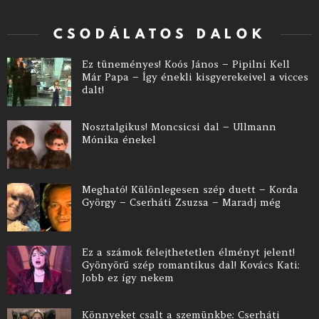
CSODÁLATOS DALOK
Ez tüneményes! Koós János – Pipilni Kell
Már Papa – Így énekli kisgyerekeivel a vicces
dalt!
Nosztalgikus! Moncsicsi dal – Ullmann
Mónika énekel
Megható! Különlegesen szép duett – Korda
György – Cserháti Zsuzsa – Maradj még
Ez a számok felejthetetlen élményt jelent!
Gyönyörű szép romantikus dal! Kovács Kati:
Jobb ez így nekem
Könnyeket csalt a szemünkbe: Cserháti