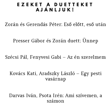
EZEKET A DUETTEKET
AJÁNLJUK!
Zorán és Gerendás Péter: Eső előtt, eső után
Presser Gábor és Zorán duett: Ünnep
Szécsi Pál, Fenyvesi Gabi – Az én szerelmem
Kovács Kati, Aradszky László – Egy pesti
vasárnap
Darvas Iván, Psota Irén: Ami szívemen, a
számon