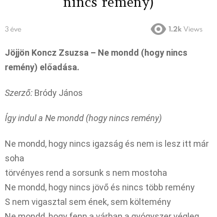
nincs remény)
3 éve
1.2k
Views
Jöjjön Koncz Zsuzsa – Ne mondd (hogy nincs
remény) előadása.
Szerző:
Bródy János
Így indul a Ne mondd (hogy nincs remény)
Ne mondd, hogy nincs igazság és nem is lesz itt már
soha
törvényes rend a sorsunk s nem mostoha
Ne mondd, hogy nincs jövő és nincs több remény
S nem vigasztal sem ének, sem költemény
Ne mondd, hogy fenn a várban a gyógyszer végleg