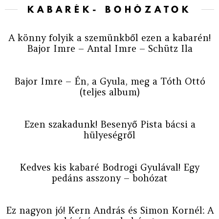
KABARÉK- BOHÓZATOK
A könny folyik a szemünkből ezen a kabarén!
Bajor Imre – Antal Imre – Schütz Ila
Bajor Imre – Én, a Gyula, meg a Tóth Ottó
(teljes album)
Ezen szakadunk! Besenyő Pista bácsi a
hülyeségről
Kedves kis kabaré Bodrogi Gyulával! Egy
pedáns asszony – bohózat
Ez nagyon jó! Kern András és Simon Kornél: A