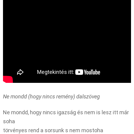
Ne mondd (hogy nincs remény) dalszöveg
Ne mondd, hogy nincs igazság és nem is lesz itt már
soha
törvényes rend a sorsunk s nem mostoha