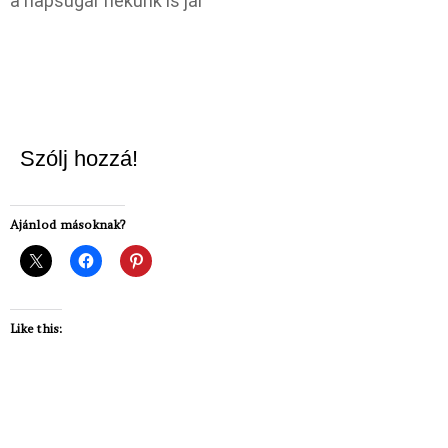
a napsugár nekünk is jár
Szólj hozzá!
Ajánlod másoknak?
Like this: