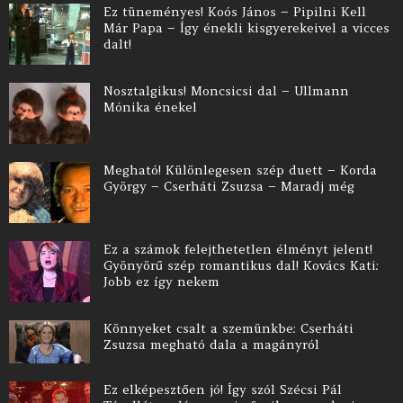
Ez tüneményes! Koós János – Pipilni Kell
Már Papa – Így énekli kisgyerekeivel a vicces
dalt!
Nosztalgikus! Moncsicsi dal – Ullmann
Mónika énekel
Megható! Különlegesen szép duett – Korda
György – Cserháti Zsuzsa – Maradj még
Ez a számok felejthetetlen élményt jelent!
Gyönyörű szép romantikus dal! Kovács Kati:
Jobb ez így nekem
Könnyeket csalt a szemünkbe: Cserháti
Zsuzsa megható dala a magányról
Ez elképesztően jó! Így szól Szécsi Pál