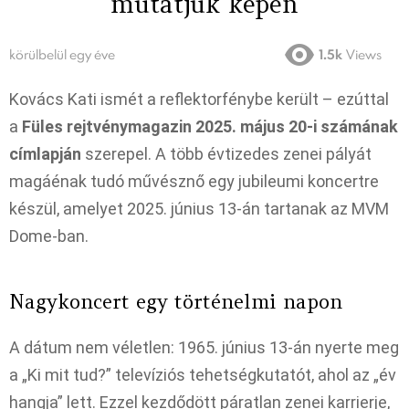
mutatjuk képen
körülbelül egy éve
1.5k
Views
Kovács Kati ismét a reflektorfénybe került – ezúttal
a
Füles rejtvénymagazin 2025. május 20-i számának
címlapján
szerepel. A több évtizedes zenei pályát
magáénak tudó művésznő egy jubileumi koncertre
készül, amelyet 2025. június 13-án tartanak az MVM
Dome-ban.
Nagykoncert egy történelmi napon
A dátum nem véletlen: 1965. június 13-án nyerte meg
a „Ki mit tud?” televíziós tehetségkutatót, ahol az „év
hangja” lett. Ezzel kezdődött páratlan zenei karrierje,