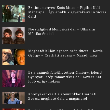
Ez tüneményes! Koós János – Pipilni Kell
Már Papa – Így énekli kisgyerekeivel a vicces
dalt!
Nosztalgikus! Moncsicsi dal – Ullmann
Mónika énekel
Megható! Különlegesen szép duett – Korda
György – Cserháti Zsuzsa – Maradj még
Ez a számok felejthetetlen élményt jelent!
Gyönyörű szép romantikus dal! Kovács Kati:
Jobb ez így nekem
Könnyeket csalt a szemünkbe: Cserháti
Zsuzsa megható dala a magányról