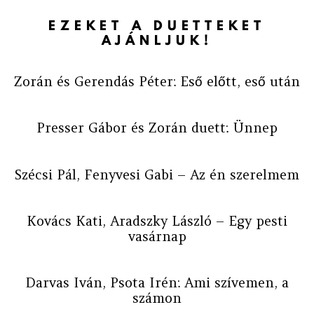
EZEKET A DUETTEKET
AJÁNLJUK!
Zorán és Gerendás Péter: Eső előtt, eső után
Presser Gábor és Zorán duett: Ünnep
Szécsi Pál, Fenyvesi Gabi – Az én szerelmem
Kovács Kati, Aradszky László – Egy pesti
vasárnap
Darvas Iván, Psota Irén: Ami szívemen, a
számon