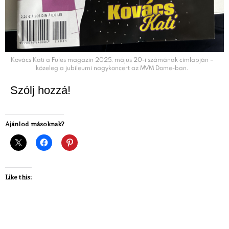
Kovács Kati a Füles magazin 2025. május 20-i számának címlapján –
közeleg a jubileumi nagykoncert az MVM Dome-ban.
Szólj hozzá!
Ajánlod másoknak?
Like this: