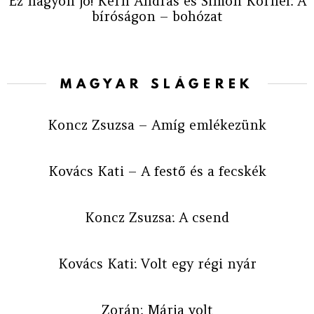
Ez nagyon jó! Kern András és Simon Kornél: A
bíróságon – bohózat
MAGYAR SLÁGEREK
Koncz Zsuzsa – Amíg emlékezünk
Kovács Kati – A festő és a fecskék
Koncz Zsuzsa: A csend
Kovács Kati: Volt egy régi nyár
Zorán: Mária volt