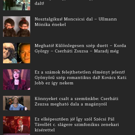
dalt!
Nosztalgikus! Moncsicsi dal – Ullmann
Mónika énekel
Megható! Különlegesen szép duett – Korda
György – Cserháti Zsuzsa – Maradj még
Ez a számok felejthetetlen élményt jelent!
Gyönyörű szép romantikus dal! Kovács Kati:
Jobb ez így nekem
Könnyeket csalt a szemünkbe: Cserháti
Zsuzsa megható dala a magányról
Ez elképesztően jó! Így szól Szécsi Pál
Távollét c. slágere szimfonikus zenekari
kísérettel