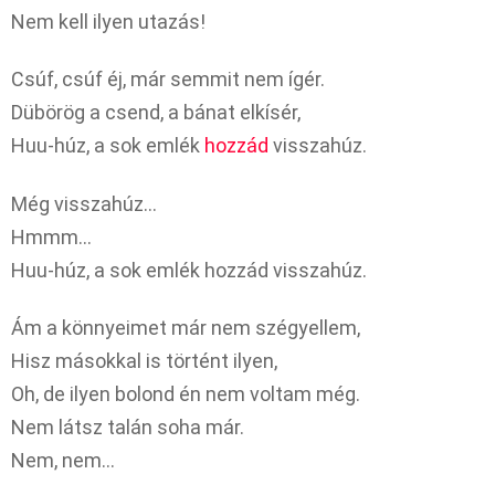
Nem kell ilyen utazás!
Csúf, csúf éj, már semmit nem ígér.
Dübörög a csend, a bánat elkísér,
Huu-húz, a sok emlék
hozzád
visszahúz.
Még visszahúz…
Hmmm…
Huu-húz, a sok emlék hozzád visszahúz.
Ám a könnyeimet már nem szégyellem,
Hisz másokkal is történt ilyen,
Oh, de ilyen bolond én nem voltam még.
Nem látsz talán soha már.
Nem, nem…