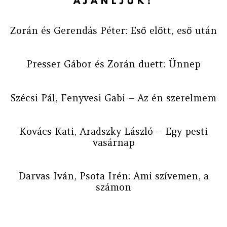
AJÁNLJUK!
Zorán és Gerendás Péter: Eső előtt, eső után
Presser Gábor és Zorán duett: Ünnep
Szécsi Pál, Fenyvesi Gabi – Az én szerelmem
Kovács Kati, Aradszky László – Egy pesti
vasárnap
Darvas Iván, Psota Irén: Ami szívemen, a
számon