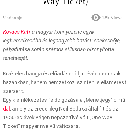
Way Ticket)
9 hónapja
1.9k
Views
Kovács Kati
, a magyar könnyűzene egyik
legkiemelkedőbb és legnagyobb hatású énekesnője,
pályafutása során számos stílusban bizonyította
tehetségét.
Kivételes hangja és előadásmódja révén nemcsak
hazánkban, hanem nemzetközi szinten is elismerést
szerzett.
Egyik emlékezetes feldolgozása a „Menetjegy” című
dal
, amely az eredetileg Neil Sedaka által írt és az
1950-es évek végén népszerűvé vált „One Way
Ticket” magyar nyelvű változata.