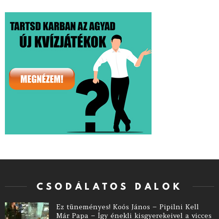
CSODÁLATOS DALOK
Ez tüneményes! Koós János – Pipilni Kell
Már Papa – Így énekli kisgyerekeivel a vicces