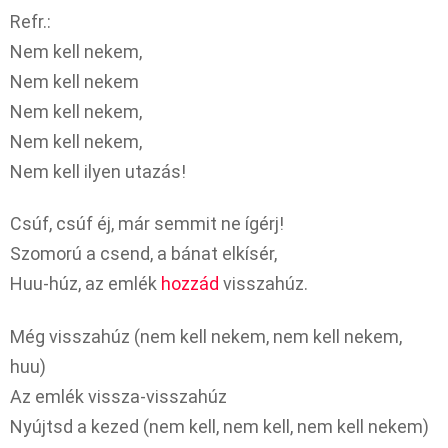
Refr.:
Nem kell nekem,
Nem kell nekem
Nem kell nekem,
Nem kell nekem,
Nem kell ilyen utazás!
Csúf, csúf éj, már semmit ne ígérj!
Szomorú a csend, a bánat elkísér,
Huu-húz, az emlék
hozzád
visszahúz.
Még visszahúz (nem kell nekem, nem kell nekem,
huu)
Az emlék vissza-visszahúz
Nyújtsd a kezed (nem kell, nem kell, nem kell nekem)