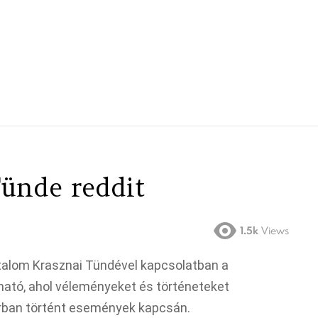
Tünde reddit
1.5k
Views
talom Krasznai Tündével kapcsolatban a
lható, ahol véleményeket és történeteket
árban történt események kapcsán.