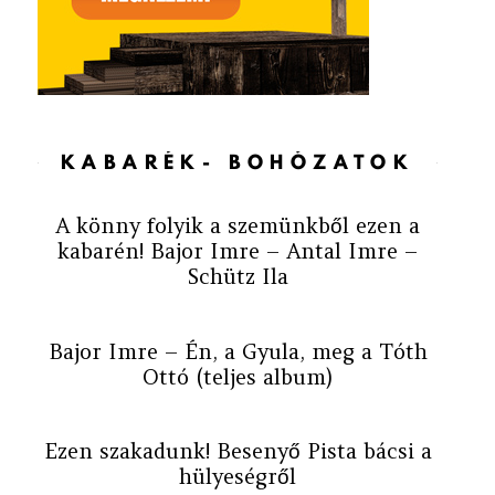
KABARÉK- BOHÓZATOK
A könny folyik a szemünkből ezen a
kabarén! Bajor Imre – Antal Imre –
Schütz Ila
Bajor Imre – Én, a Gyula, meg a Tóth
Ottó (teljes album)
Ezen szakadunk! Besenyő Pista bácsi a
hülyeségről