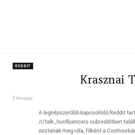
REDDIT
Krasznai 
11 hónapja
A legnépszerűbb kapcsolódó Reddit tar
/r/talk_hunfluencers subredditben talá
osztanak meg róla, főként a Cooltourb