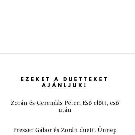
EZEKET A DUETTEKET
AJÁNLJUK!
Zorán és Gerendás Péter: Eső előtt, eső
után
Presser Gábor és Zorán duett: Ünnep