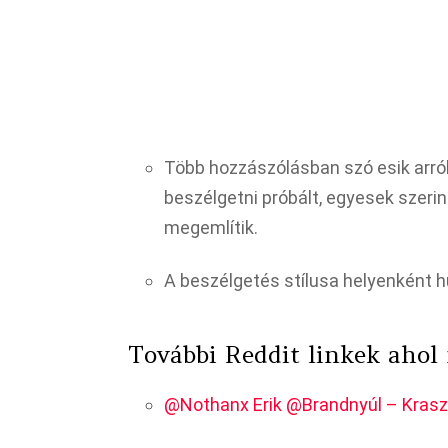
Több hozzászólásban szó esik arról
beszélgetni próbált, egyesek szerin
megemlítik.
A beszélgetés stílusa helyenként h
További Reddit linkek ahol
@Nothanx Erik @Brandnyúl – Kras