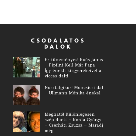
CSODÁLATOS
DALOK
Ez tüneményes! Koós János
– Pipilni Kell Már Papa –
Így énekli kisgyerekeivel a
vicces dalt!
Nosztalgikus! Moncsicsi dal
– Ullmann Mónika énekel
Megható! Különlegesen
szép duett – Korda György
– Cserháti Zsuzsa – Maradj
még