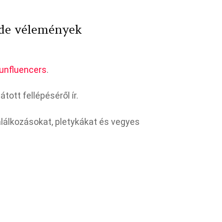
de vélemények
unfluencers
.
tott fellépéséről ír.
álkozásokat, pletykákat és vegyes