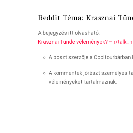
Reddit Téma: Krasznai Tün
A bejegyzés itt olvasható:
Krasznai Tünde vélemények? – r/talk_h
A poszt szerzője a Cooltourbárban lá
A kommentek jórészt személyes tal
véleményeket tartalmaznak.