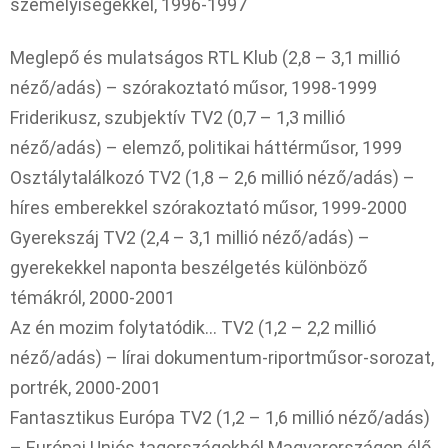
személyiségekkel, 1996-1997
Meglepő és mulatságos RTL Klub (2,8 – 3,1 millió
néző/adás) – szórakoztató műsor, 1998-1999
Friderikusz, szubjektív TV2 (0,7 – 1,3 millió
néző/adás) – elemző, politikai háttérműsor, 1999
Osztálytalálkozó TV2 (1,8 – 2,6 millió néző/adás) –
híres emberekkel szórakoztató műsor, 1999-2000
Gyerekszáj TV2 (2,4 – 3,1 millió néző/adás) –
gyerekekkel naponta beszélgetés különböző
témákról, 2000-2001
Az én mozim folytatódik… TV2 (1,2 – 2,2 millió
néző/adás) – lírai dokumentum-riportműsor-sorozat,
portrék, 2000-2001
Fantasztikus Európa TV2 (1,2 – 1,6 millió néző/adás)
– Európai Uniós tagországokból Magyarországon élő