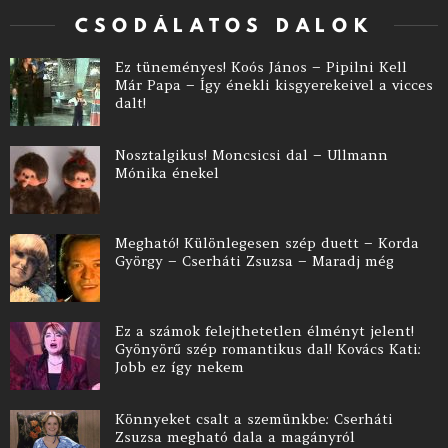
CSODÁLATOS DALOK
Ez tüneményes! Koós János – Pipilni Kell
Már Papa – Így énekli kisgyerekeivel a vicces
dalt!
Nosztalgikus! Moncsicsi dal – Ullmann
Mónika énekel
Megható! Különlegesen szép duett – Korda
György – Cserháti Zsuzsa – Maradj még
Ez a számok felejthetetlen élményt jelent!
Gyönyörű szép romantikus dal! Kovács Kati:
Jobb ez így nekem
Könnyeket csalt a szemünkbe: Cserháti
Zsuzsa megható dala a magányról