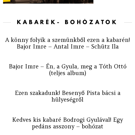
KABARÉK- BOHÓZATOK
A könny folyik a szemünkből ezen a kabarén!
Bajor Imre – Antal Imre – Schütz Ila
Bajor Imre – Én, a Gyula, meg a Tóth Ottó
(teljes album)
Ezen szakadunk! Besenyő Pista bácsi a
hülyeségről
Kedves kis kabaré Bodrogi Gyulával! Egy
pedáns asszony – bohózat