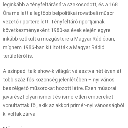
leginkább a tényfeltárására szakosodott, és a 168
Óra mellett a legtöbb belpolitikai rovatbeli műsor
vezető riportere lett. Tényfeltáró riportjainak
következményeként 1980-as évek elején egyre
inkább szűkült a mozgástere a Magyar Rádióban,
mígnem 1986-ban kitiltották a Magyar Rádió
területéről is.
A színpadi talk show-k világát választva hét éven át
több száz fős közönség jelenlétében – nyilvános
beszélgető műsorokat hozott létre. Ezen műsorai
javarészt olyan ismert és ismeretlen embereket
vonultattak föl, akik az akkori primér-nyilvánosságból
ki voltak zárva.