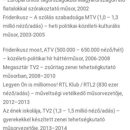
fiatalokkal szórakoztató műsor, 2002
Friderikusz – A szólás szabadsága MTV (1,0 – 1,3
millió néző/adás) – heti politikai-közéleti-kulturális
műsor, 2003-2005
Friderikusz most, ATV (500.000 – 650.000 néző/hét)
– közéleti-politikai hír háttérműsor, 2006-2008
Megasztár TV2 – zsűritag zenei tehetségkutató
műsorban, 2008–2010
Legyen Ön is milliomos! RTL Klub / RTL2 (830 ezer
néző/adás) – műveltségi vetélkedő műsorvezetője,
2012–2013
Az ének iskolája, TV2 (1,3 – 1,5 millió néző/adás) –
gyerekekkel készített zenei tehetségkutató
műsorvezetője, 2013–2014