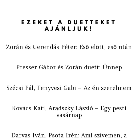
EZEKET A DUETTEKET
AJÁNLJUK!
Zorán és Gerendás Péter: Eső előtt, eső után
Presser Gábor és Zorán duett: Ünnep
Szécsi Pál, Fenyvesi Gabi – Az én szerelmem
Kovács Kati, Aradszky László – Egy pesti
vasárnap
Darvas Iván, Psota Irén: Ami szívemen, a