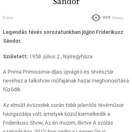
Sándor
8 éve
999
Views
Legendás tévés sorozatunkban jöjjön Friderikusz
Sándor.
Született:
1958. július 2., Nyíregyháza
A Prima Primissima-díjas újságíró és tévésztár
nevéhez a talkshow műfajának hazai meghonosítása
fűződik.
Az elmúlt évtizedek során több jelentős tévéműsor
házigazdája volt, amelyek közül kiemelkedik a
Friderikusz Show, Az én mozim, illetve A szólás
szabadsága, 2012-ben pedig a Legyen Ön is