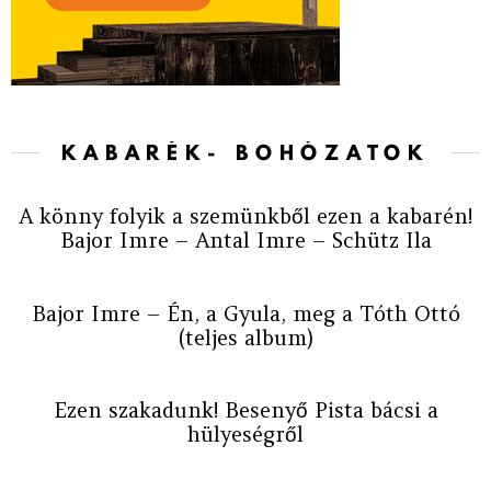
KABARÉK- BOHÓZATOK
A könny folyik a szemünkből ezen a kabarén!
Bajor Imre – Antal Imre – Schütz Ila
Bajor Imre – Én, a Gyula, meg a Tóth Ottó
(teljes album)
Ezen szakadunk! Besenyő Pista bácsi a
hülyeségről