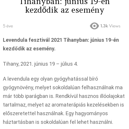
Tihanyban: június 19-én
kezdődik az esemény
5 éve
1.3k
Views
Levendula fesztivál 2021 Tihanyban: június 19-én
kezdődik az esemény.
Tihany, 2021. június 19 – július 4.
A levendula egy olyan gyógyhatással bíró
gyógynövény, melyet sokoldalúan felhasználnak ma
már több iparágban is. Rendkívül hasznos illóolajokat
tartalmaz, melyet az aromaterápiás kezelésekben is
előszeretettel használnak. Egy hagyományos
háztartásban is sokoldalúan fel lehet használni.