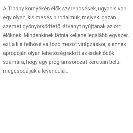
A Tihany környékén élők szerencsések, ugyanis van
egy olyan, kis mesés birodalmuk, melyek igazán
szemet gyönyörködtető látványt nyújtanak az ott
élőknek. Mindenkinek látnia kellene legalább egyszer,
ezt a lila felhővé változó mezőt virágzáskor, s ennek
apropóján olyan lehetőség adott az érdeklődők
számára, hogy egy programsorozat keretein belül
megcsodálják a levendulát.