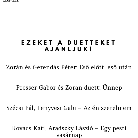
Like this:
EZEKET A DUETTEKET
AJÁNLJUK!
Zorán és Gerendás Péter: Eső előtt, eső után
Presser Gábor és Zorán duett: Ünnep
Szécsi Pál, Fenyvesi Gabi – Az én szerelmem
Kovács Kati, Aradszky László – Egy pesti
vasárnap