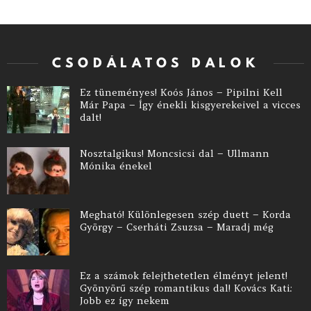
CSODÁLATOS DALOK
Ez tüneményes! Koós János – Pipilni Kell
Már Papa – Így énekli kisgyerekeivel a vicces
dalt!
Nosztalgikus! Moncsicsi dal – Ullmann
Mónika énekel
Megható! Különlegesen szép duett – Korda
György – Cserháti Zsuzsa – Maradj még
Ez a számok felejthetetlen élményt jelent!
Gyönyörű szép romantikus dal! Kovács Kati:
Jobb ez így nekem