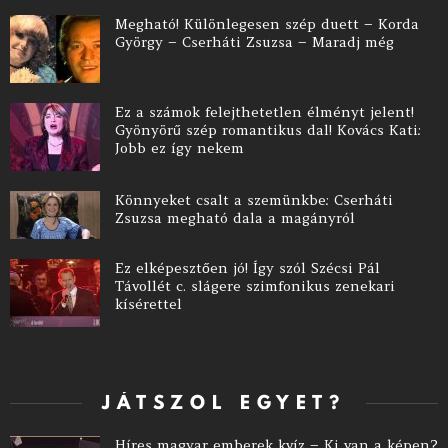
Megható! Különlegesen szép duett – Korda
György – Cserháti Zsuzsa – Maradj még
Ez a számok felejthetetlen élményt jelent!
Gyönyörű szép romantikus dal! Kovács Kati:
Jobb ez így nekem
Könnyeket csalt a szemünkbe: Cserháti
Zsuzsa megható dala a magányról
Ez elképesztően jó! Így szól Szécsi Pál
Távollét c. slágere szimfonikus zenekari
kísérettel
JÁTSZOL EGYET?
Híres magyar emberek kvíz – Ki van a képen?