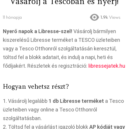
Vásárolj a Tescóban és nyerj!
11 hónapja
1.9k
Views
Nyerő napok a Libresse-szel!
Vásárolj bármilyen
kiszerelésű Libresse terméket a TESCO üzleteiben
vagy a Tesco Otthonról szolgáltatásán keresztül,
töltsd fel a blokk adatait, és indulj a napi, heti és
fődíjakért. Részletek és regisztráció:
libressejatek.hu
Hogyan vehetsz részt?
1. Vásárolj legalább
1 db Libresse terméket
a Tesco
üzleteiben vagy online a Tesco Otthonról
szolgáltatásban.
2. Töltsd fel a vásárlást igazoló blokk
AP kódját vagy