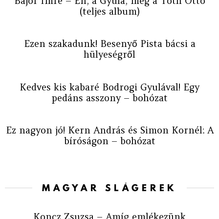
Bajor Imre – Én, a Gyula, meg a Tóth Ottó
(teljes album)
Ezen szakadunk! Besenyő Pista bácsi a
hülyeségről
Kedves kis kabaré Bodrogi Gyulával! Egy
pedáns asszony – bohózat
Ez nagyon jó! Kern András és Simon Kornél: A
bíróságon – bohózat
MAGYAR SLÁGEREK
Koncz Zsuzsa – Amíg emlékezünk