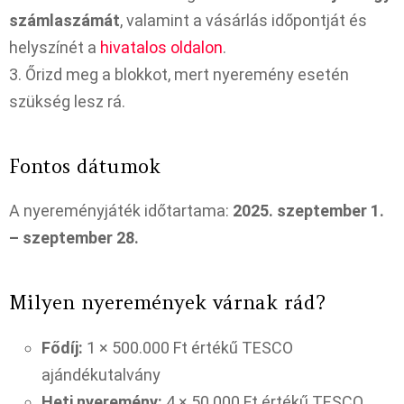
számlaszámát
, valamint a vásárlás időpontját és
helyszínét a
hivatalos oldalon
.
3. Őrizd meg a blokkot, mert nyeremény esetén
szükség lesz rá.
Fontos dátumok
A nyereményjáték időtartama:
2025. szeptember 1.
– szeptember 28.
Milyen nyeremények várnak rád?
Fődíj:
1 × 500.000 Ft értékű TESCO
ajándékutalvány
Heti nyeremény:
4 × 50.000 Ft értékű TESCO