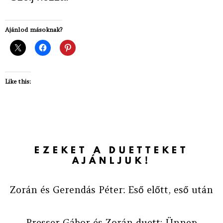
Ajánlod másoknak?
Like this:
EZEKET A DUETTEKET
AJÁNLJUK!
Zorán és Gerendás Péter: Eső előtt, eső után
Presser Gábor és Zorán duett: Ünnep