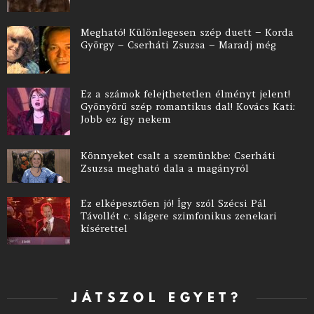
Megható! Különlegesen szép duett – Korda
György – Cserháti Zsuzsa – Maradj még
Ez a számok felejthetetlen élményt jelent!
Gyönyörű szép romantikus dal! Kovács Kati:
Jobb ez így nekem
Könnyeket csalt a szemünkbe: Cserháti
Zsuzsa megható dala a magányról
Ez elképesztően jó! Így szól Szécsi Pál
Távollét c. slágere szimfonikus zenekari
kísérettel
JÁTSZOL EGYET?