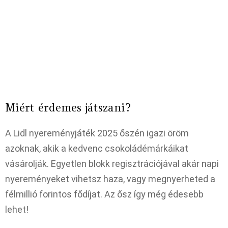
Miért érdemes játszani?
A Lidl nyereményjáték 2025 őszén igazi öröm
azoknak, akik a kedvenc csokoládémárkáikat
vásárolják. Egyetlen blokk regisztrációjával akár napi
nyereményeket vihetsz haza, vagy megnyerheted a
félmillió forintos fődíjat. Az ősz így még édesebb
lehet!