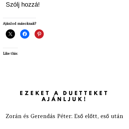
Szólj hozzá!
Ajánlod másoknak?
Like this:
EZEKET A DUETTEKET
AJÁNLJUK!
Zorán és Gerendás Péter: Eső előtt, eső után