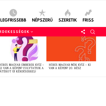
LEGFRISSEBB
NÉPSZERŰ
SZERETIK
FRISS
ÉRDEKESSÉGEK
HÍRES MAGYAR EMBEREK KVÍZ –
HÍRES MAGYAR NŐK KVÍZ – KI
KI VAN A KÉPEN? FOLYTATJUK A
VAN A KÉPEN? 20. RÉSZ
JÁTÉKOT ÚJ KÉRDÉSEKKEL!