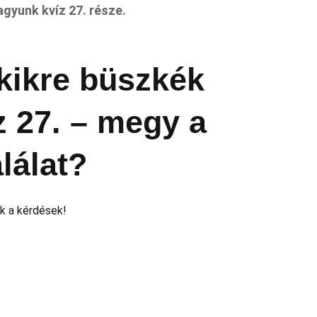
agyunk kvíz 27. része.
kikre büszkék
 27. – megy a
alálat?
k a kérdések!