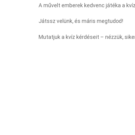
A művelt emberek kedvenc játéka a kví
Játssz velünk, és máris megtudod!
Mutatjuk a kvíz kérdéseit – nézzük, siker