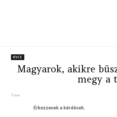
KVIZ
Magyarok, akikre büs
megy a t
5 éve
Érkezzenek a kérdések.