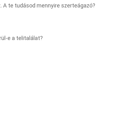
z. A te tudásod mennyire szerteágazó?
ül-e a telitalálat?