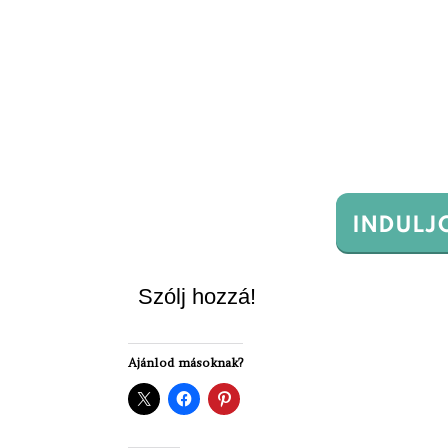
INDULJ
Szólj hozzá!
Ajánlod másoknak?