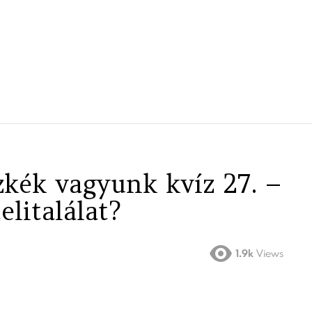
zkék vagyunk kvíz 27. –
elitalálat?
1.9k
Views