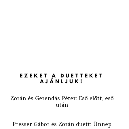
EZEKET A DUETTEKET
AJÁNLJUK!
Zorán és Gerendás Péter: Eső előtt, eső
után
Presser Gábor és Zorán duett: Ünnep