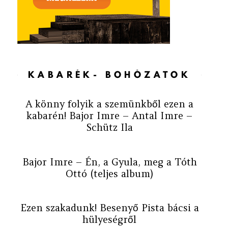
KABARÉK- BOHÓZATOK
A könny folyik a szemünkből ezen a
kabarén! Bajor Imre – Antal Imre –
Schütz Ila
Bajor Imre – Én, a Gyula, meg a Tóth
Ottó (teljes album)
Ezen szakadunk! Besenyő Pista bácsi a
hülyeségről