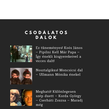
CSODÁLATOS
DALOK
Ez tüneményes! Koós János
– Pipilni Kell Már Papa –
Így énekli kisgyerekeivel a
vicces dalt!
Nosztalgikus! Moncsicsi dal
– Ullmann Mónika énekel
Megható! Különlegesen
szép duett – Korda György
– Cserháti Zsuzsa – Maradj
még