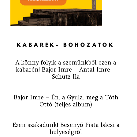
KABARÉK- BOHÓZATOK
A könny folyik a szemünkből ezen a
kabarén! Bajor Imre – Antal Imre –
Schütz Ila
Bajor Imre – Én, a Gyula, meg a Tóth
Ottó (teljes album)
Ezen szakadunk! Besenyő Pista bácsi a
hülyeségről