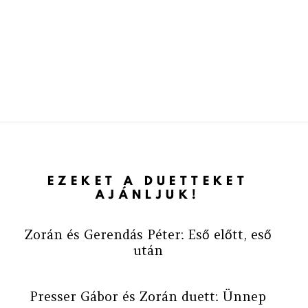
EZEKET A DUETTEKET
AJÁNLJUK!
Zorán és Gerendás Péter: Eső előtt, eső
után
Presser Gábor és Zorán duett: Ünnep