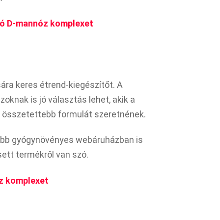
jtó D-mannóz komplexet
ára keres étrend-kiegészítőt. A
oknak is jó választás lehet, akik a
 összetettebb formulát szeretnének.
több gyógynövényes webáruházban is
esett termékről van szó.
z komplexet