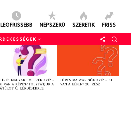
LEGFRISSEBB
NÉPSZERŰ
SZERETIK
FRISS
ÉRDEKESSÉGEK
HÍRES MAGYAR EMBEREK KVÍZ –
HÍRES MAGYAR NŐK KVÍZ – KI
KI VAN A KÉPEN? FOLYTATJUK A
VAN A KÉPEN? 20. RÉSZ
JÁTÉKOT ÚJ KÉRDÉSEKKEL!