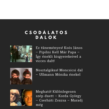
CSODÁLATOS
DALOK
Ez tüneményes! Koós János
– Pipilni Kell Már Papa –
Így énekli kisgyerekeivel a
vicces dalt!
Nosztalgikus! Moncsicsi dal
– Ullmann Mónika énekel
Megható! Különlegesen
szép duett – Korda György
– Cserháti Zsuzsa – Maradj
még