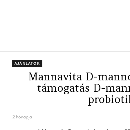
AJÁNLATOK
Mannavita D-mannó
támogatás D-mann
probiot
2 hónapja