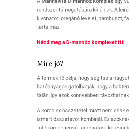
A
Mannavita D-mannóz komplex
egy 90
rendszer támogatására kínálnak. A leír
kivonatot, oregánó levelet, bambuszt, fa
tartalmaz.
Nézd meg a D-mannóz komplexet itt
Mire jó?
A termék fő célja, hogy segítse a húgyu
hatóanyagok gátolhatják, hogy a bakt
falán, így azok könnyebben távozhatnak
A komplex összetétel miatt nem csak e
ismert összetevőt kombinál. Ez azoknak
többkomponensű támogatást keresnek