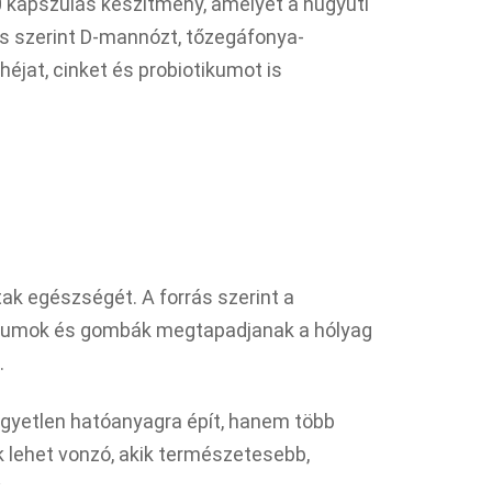
 kapszulás készítmény, amelyet a húgyúti
ás szerint D-mannózt, tőzegáfonya-
héjat, cinket és probiotikumot is
tak egészségét. A forrás szerint a
ériumok és gombák megtapadjanak a hólyag
.
gyetlen hatóanyagra épít, hanem több
 lehet vonzó, akik természetesebb,
.