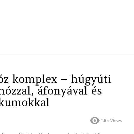
z komplex – húgyúti
ózzal, áfonyával és
ikumokkal
1.8k
Views