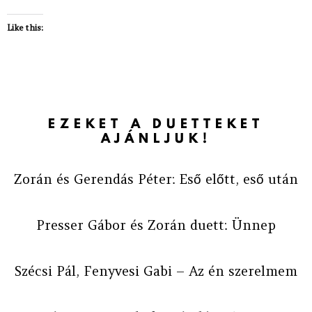
Like this:
EZEKET A DUETTEKET
AJÁNLJUK!
Zorán és Gerendás Péter: Eső előtt, eső után
Presser Gábor és Zorán duett: Ünnep
Szécsi Pál, Fenyvesi Gabi – Az én szerelmem