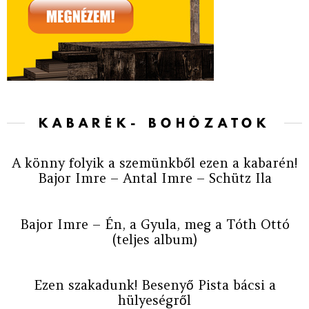
KABARÉK- BOHÓZATOK
A könny folyik a szemünkből ezen a kabarén!
Bajor Imre – Antal Imre – Schütz Ila
Bajor Imre – Én, a Gyula, meg a Tóth Ottó
(teljes album)
Ezen szakadunk! Besenyő Pista bácsi a
hülyeségről