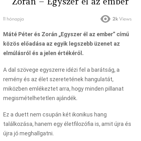
Zorán – Egyszer él az ember
11 hónapja
2k
Views
Máté Péter és Zorán „Egyszer él az ember” című
közös előadása az egyik legszebb üzenet az
elmúlásról és a jelen értékéről.
A dal szövege egyszerre idézi fel a barátság, a
remény és az élet szeretetének hangulatát,
miközben emlékeztet arra, hogy minden pillanat
megismételhetetlen ajándék.
Ez a duett nem csupán két ikonikus hang
találkozása, hanem egy életfilozófia is, amit újra és
újra jó meghallgatni.