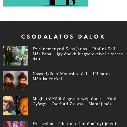
CSODÁLATOS DALOK
Ez tüneményes! Koós János – Pipilni Kell
Már Papa – Így énekli kisgyerekeivel a vicces
dalt!
Nosztalgikus! Moncsicsi dal – Ullmann
Mónika énekel
Megható! Különlegesen szép duett – Korda
György – Cserháti Zsuzsa – Maradj még
Ez a számok felejthetetlen élményt jelent!