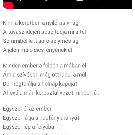
Kinn a keretben a nyíló kis virág
A tavasz idején sose tudja mi a tél
Semmiből lett apró selymes ág
A jelen múló dicsfényének él
Minden ember a földön a mában él
Ám a szívében még ott lapul a múl
De megtalálja a holnap kapuját
Ahová a mán keresztül vezet minden út
Egyszer él az ember
Egyszer látja a napfény aranyát
Egyszer lép a folyóba