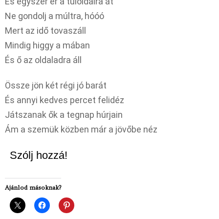
És egyszer ér a túloldalra át
Ne gondolj a múltra, hóóó
Mert az idő tovaszáll
Mindig higgy a mában
És ő az oldaladra áll
Össze jön két régi jó barát
És annyi kedves percet felidéz
Játszanak ők a tegnap húrjain
Ám a szemük közben már a jövőbe néz
Szólj hozzá!
Ajánlod másoknak?