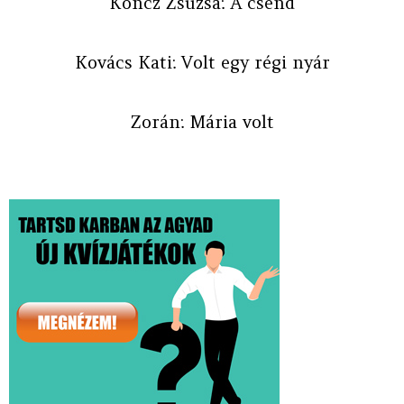
Koncz Zsuzsa: A csend
Kovács Kati: Volt egy régi nyár
Zorán: Mária volt