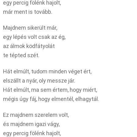
egy percig fölénk hajolt,
már ment is tovább.
Majdnem sikerült már,
egy lépés volt csak az ég,
az álmok ködfátyolát
te tépted szét.
Hát elmúlt, tudom minden véget ért,
elszállt a nyár, oly messze jár.
Hát elmúlt, ma sem értem, hogy miért,
mégis úgy fáj, hogy elmentél, elhagytál.
Ez majdnem szerelem volt,
és majdnem igazi vágy,
egy percig fölénk hajolt,