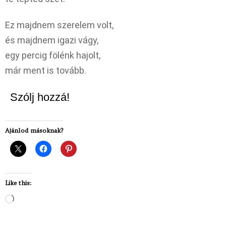
Ez majdnem szerelem volt,
és majdnem igazi vágy,
egy percig fölénk hajolt,
már ment is tovább.
Szólj hozzá!
Ajánlod másoknak?
Like this:
Loading…