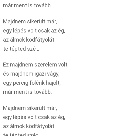
már ment is tovább.
Majdnem sikerült már,
egy lépés volt csak az ég,
az álmok ködfátyolát
te tépted szét.
Ez majdnem szerelem volt,
és majdnem igazi vágy,
egy percig fölénk hajolt,
már ment is tovább.
Majdnem sikerült már,
egy lépés volt csak az ég,
az álmok ködfátyolát
te tépted szét.