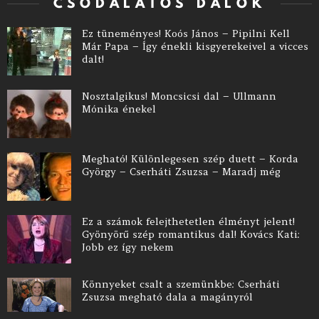
CSODÁLATOS DALOK
Ez tüneményes! Koós János – Pipilni Kell
Már Papa – Így énekli kisgyerekeivel a vicces
dalt!
Nosztalgikus! Moncsicsi dal – Ullmann
Mónika énekel
Megható! Különlegesen szép duett – Korda
György – Cserháti Zsuzsa – Maradj még
Ez a számok felejthetetlen élményt jelent!
Gyönyörű szép romantikus dal! Kovács Kati:
Jobb ez így nekem
Könnyeket csalt a szemünkbe: Cserháti
Zsuzsa megható dala a magányról