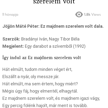
szerelem volt
11 hónapja
1.8k
Views
Jöjjön Máté Péter: Ez majdnem szerelem volt dala.
Szerzők:
Bradányi Iván, Nagy Tibor Béla
Megjelent:
Egy darabot a szívemből (1992)
Így indul az Ez majdnem szerelem volt
Hát elmúlt, tudom minden véget ért,
Elszállt a nyár, oly messze jár.
Hát elmúlt, ma sem értem, hogy miért?
Mégis úgy fáj, hogy elmentél, elhagytál.
Ez majdnem szerelem volt, és majdnem igazi vágy,
Egy percig fölénk hajolt, már ment is tovább.