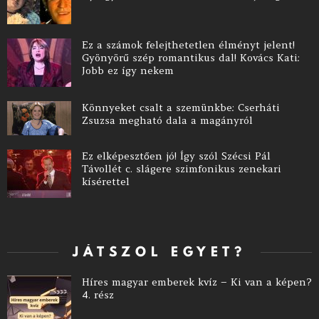
Ez a számok felejthetetlen élményt jelent!
Gyönyörű szép romantikus dal! Kovács Kati:
Jobb ez így nekem
Könnyeket csalt a szemünkbe: Cserháti
Zsuzsa megható dala a magányról
Ez elképesztően jó! Így szól Szécsi Pál
Távollét c. slágere szimfonikus zenekari
kísérettel
JÁTSZOL EGYET?
Híres magyar emberek kvíz – Ki van a képen?
4. rész