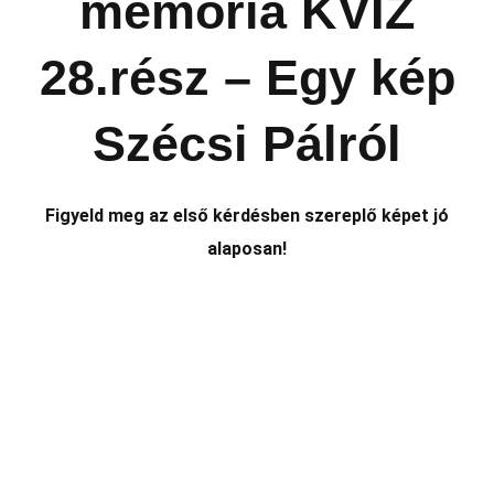
memória KVÍZ
28.rész – Egy kép
Szécsi Pálról
Figyeld meg az első kérdésben szereplő
képet jó
alaposan!