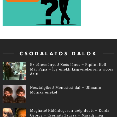
CSODÁLATOS DALOK
Ez tüneményes! Koós János – Pipilni Kell
Már Papa – Így énekli kisgyerekeivel a vicces
dalt!
Nosztalgikus! Moncsicsi dal – Ullmann
Mónika énekel
Megható! Különlegesen szép duett – Korda
György – Cserháti Zsuzsa – Maradj még