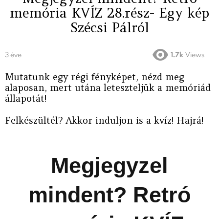
memória KVÍZ 28.rész- Egy kép
Szécsi Pálról
3 éve
1.7k
Views
Mutatunk egy régi fényképet, nézd meg
alaposan, mert utána leteszteljük a memóriád
állapotát!
Felkészültél? Akkor induljon is a kvíz! Hajrá!
Megjegyzel
mindent? Retró