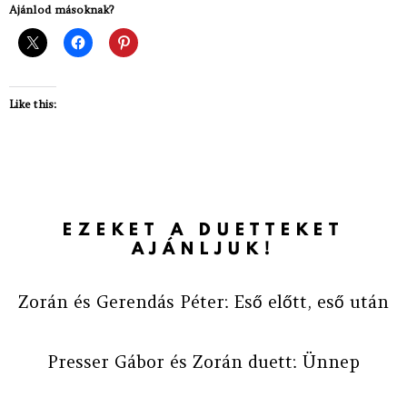
Ajánlod másoknak?
Like this:
EZEKET A DUETTEKET
AJÁNLJUK!
Zorán és Gerendás Péter: Eső előtt, eső után
Presser Gábor és Zorán duett: Ünnep