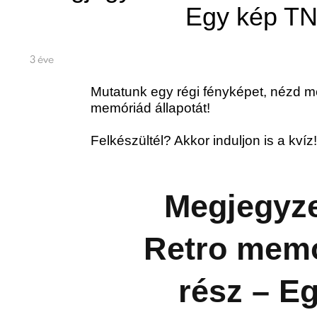
Egy kép TN
3 éve
Mutatunk egy régi fényképet, nézd me
memóriád állapotát!
Felkészültél? Akkor induljon is a kvíz!
Megjegyze
Retro memó
rész – E