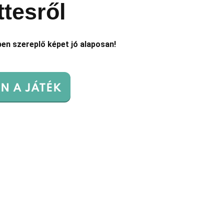
tesről
ben szereplő
képet jó alaposan!
N A JÁTÉK