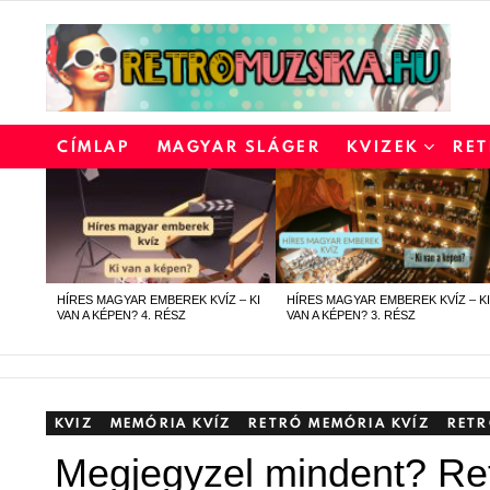
CÍMLAP
MAGYAR SLÁGER
KVIZEK
RET
LATEST
STORIES
HÍRES MAGYAR EMBEREK KVÍZ – KI
HÍRES MAGYAR EMBEREK KVÍZ – KI
VAN A KÉPEN? 4. RÉSZ
VAN A KÉPEN? 3. RÉSZ
KVIZ
MEMÓRIA KVÍZ
RETRÓ MEMÓRIA KVÍZ
RETR
Megjegyzel mindent? Re