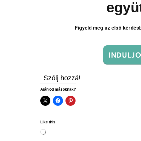
együt
Figyeld meg az első kérdés
INDULJO
Szólj hozzá!
Ajánlod másoknak?
Like this:
Loading…