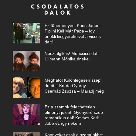
CSODÁLATOS
DALOK
Ez tüneményes! Koós János –
Pipilni Kell Már Papa – Így
énekli kisgyerekeivel a vicces
dalt!
Nosztalgikus! Moncsicsi dal –
Ullmann Mónika énekel
Megható! Különlegesen szép
duett – Korda György –
Cserháti Zsuzsa – Maradj még
Ez a számok felejthetetlen
élményt jelent! Gyönyörű szép
romantikus dal! Kovács Kati:
Jobb ez így nekem
Könnyeket csalt a szemünkbe: