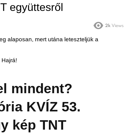
T együttesről
2k
Views
g alaposan, mert utána leteszteljük a
 Hajrá!
l mindent?
ria KVÍZ 53.
gy kép TNT