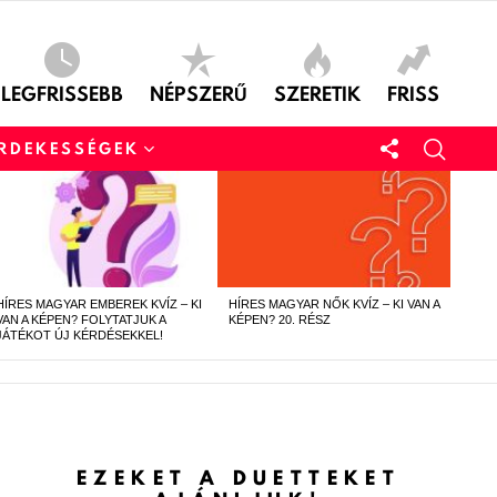
LEGFRISSEBB
NÉPSZERŰ
SZERETIK
FRISS
ÉRDEKESSÉGEK
HÍRES MAGYAR EMBEREK KVÍZ – KI
HÍRES MAGYAR NŐK KVÍZ – KI VAN A
VAN A KÉPEN? FOLYTATJUK A
KÉPEN? 20. RÉSZ
JÁTÉKOT ÚJ KÉRDÉSEKKEL!
EZEKET A DUETTEKET