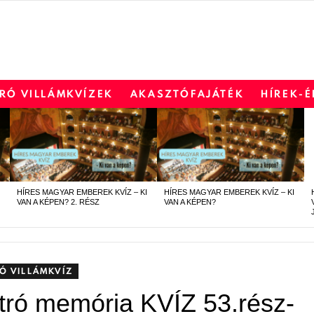
RÓ VILLÁMKVÍZEK
AKASZTÓFAJÁTÉK
HÍREK-
HÍRES MAGYAR EMBEREK KVÍZ – KI
HÍRES MAGYAR EMBEREK KVÍZ – KI
VAN A KÉPEN? 2. RÉSZ
VAN A KÉPEN?
Ó VILLÁMKVÍZ
tró memória KVÍZ 53.rész-