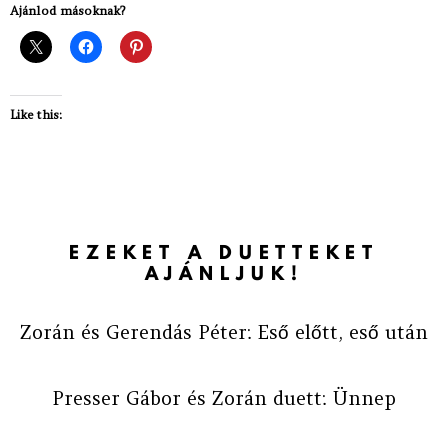
Ajánlod másoknak?
Like this:
EZEKET A DUETTEKET
AJÁNLJUK!
Zorán és Gerendás Péter: Eső előtt, eső után
Presser Gábor és Zorán duett: Ünnep