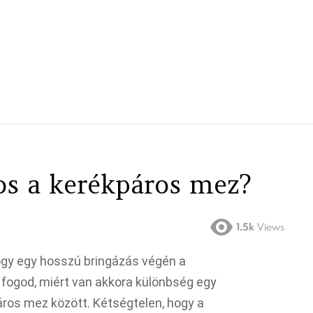
os a kerékpáros mez?
1.5k
Views
ogy egy hosszú bringázás végén a
i fogod, miért van akkora különbség egy
ros mez között. Kétségtelen, hogy a