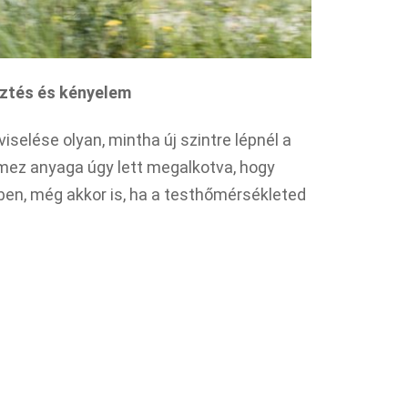
sztés és kényelem
viselése olyan, mintha új szintre lépnél a
 mez anyaga úgy lett megalkotva, hogy
en, még akkor is, ha a testhőmérsékleted