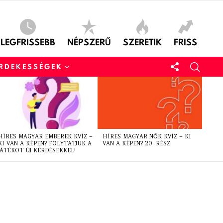
LEGFRISSEBB
NÉPSZERŰ
SZERETIK
FRISS
ÉRDEKESSÉGEK
HÍRES MAGYAR EMBEREK KVÍZ –
HÍRES MAGYAR NŐK KVÍZ – KI
KI VAN A KÉPEN? FOLYTATJUK A
VAN A KÉPEN? 20. RÉSZ
JÁTÉKOT ÚJ KÉRDÉSEKKEL!