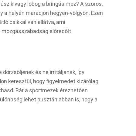
súszik vagy lobog a bringás mez? A szoros,
ogy a helyén maradjon hegyen-völgyön. Ezen
tló csíkkal van ellátva, ami
ó mozgásszabadság előredőlt
dörzsöljenek és ne irritáljanak, így
on keresztül, hogy figyelmedet kizárólag
rdíthasd. Bár a sportmezek érezhetően
ülönbség lehet pusztán abban is, hogy a