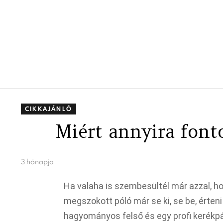
CIKKAJÁNLÓ
Miért annyira font
3 hónapja
Ha valaha is szembesültél már azzal, h
megszokott póló már se ki, se be, érten
hagyományos felső és egy profi kerékpá