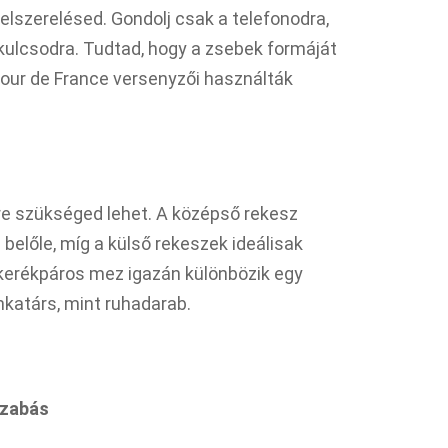
elszerelésed. Gondolj csak a telefonodra,
kulcsodra. Tudtad, hogy a zsebek formáját
our de France versenyzői használták
re szükséged lehet. A középső rekesz
belőle, míg a külső rekeszek ideálisak
kerékpáros mez igazán különbözik egy
nkatárs, mint ruhadarab.
szabás