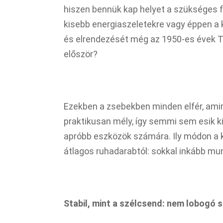
hiszen bennük kap helyet a szükséges f
kisebb energiaszeletekre vagy éppen a 
és elrendezését még az 1950-es évek T
először?
Ezekben a zsebekben minden elfér, ami
praktikusan mély, így semmi sem esik ki 
apróbb eszközök számára. Ily módon a 
átlagos ruhadarabtól: sokkal inkább mu
Stabil, mint a szélcsend: nem lobogó 