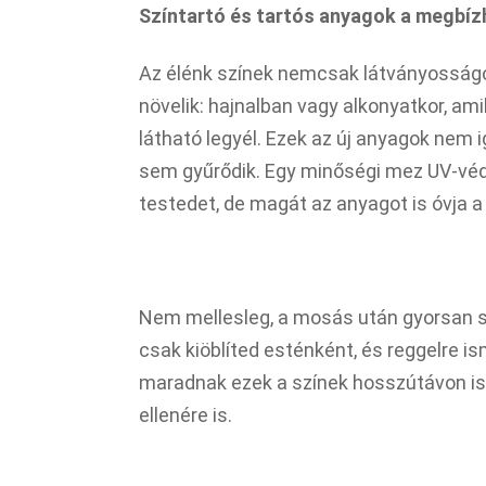
Színtartó és tartós anyagok a megbí
Az élénk színek nemcsak látványosságo
növelik: hajnalban vagy alkonyatkor, ami
látható legyél. Ezek az új anyagok nem i
sem gyűrődik. Egy minőségi mez UV-véd
testedet, de magát az anyagot is óvja a
Nem mellesleg, a mosás után gyorsan s
csak kiöblíted esténként, és reggelre is
maradnak ezek a színek hosszútávon is 
ellenére is.