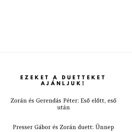
EZEKET A DUETTEKET
AJÁNLJUK!
Zorán és Gerendás Péter: Eső előtt, eső
után
Presser Gábor és Zorán duett: Ünnep