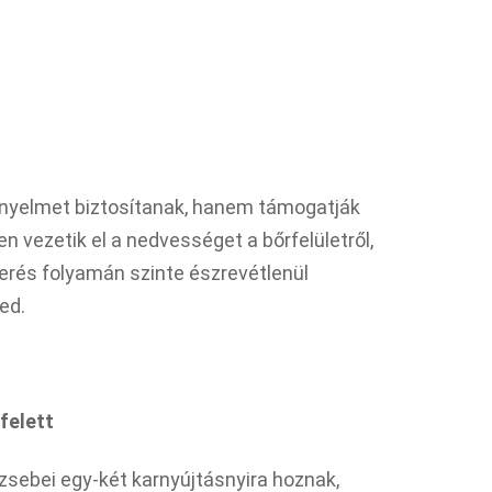
nyelmet biztosítanak, hanem támogatják
en vezetik el a nedvességet a bőrfelületről,
kerés folyamán szinte észrevétlenül
ed.
felett
ebei egy-két karnyújtásnyira hoznak,