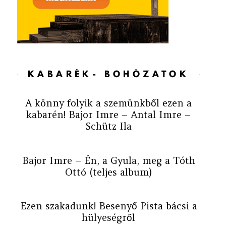
KABARÉK- BOHÓZATOK
A könny folyik a szemünkből ezen a
kabarén! Bajor Imre – Antal Imre –
Schütz Ila
Bajor Imre – Én, a Gyula, meg a Tóth
Ottó (teljes album)
Ezen szakadunk! Besenyő Pista bácsi a
hülyeségről