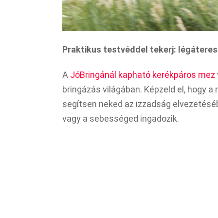
Praktikus testvéddel tekerj: légátere
A
JóBringánál kapható kerékpáros mez
bringázás világában. Képzeld el, hogy a
segítsen neked az izzadság elvezetéséb
vagy a sebességed ingadozik.