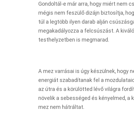
Gondoltál-e már arra, hogy miért nem c
mégis nem feszülő dizájn biztosítja, h
túl a legtöbb ilyen darab alján csúszásgá
megakadályozza a felcsúszást. A kivál
testhelyzetben is megmarad.
A mez varrásai is úgy készülnek, hogy ne 
energiát szabadítanak fel a mozdulataid
az útra és a körülötted lévő világra fo
növelik a sebességed és kényelmed, a k
mez nem hátráltat.