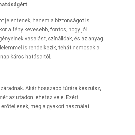
zhatóságért
t jelentenek, hanem a biztonságot is
kor a fény kevesebb, fontos, hogy jól
gényelnek vasalást, színállóak, és az anyag
elemmel is rendelkezik, tehát nemcsak a
 nap káros hatásaitól.
záradnak. Akár hosszabb túrára készülsz,
mét az utadon lehetsz vele. Ezért
erőteljesek, még a gyakori használat