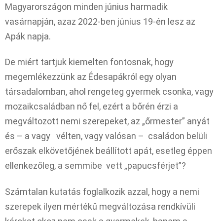
Magyarországon minden június harmadik
vasárnapján, azaz 2022-ben június 19-én lesz az
Apák napja.
De miért tartjuk kiemelten fontosnak, hogy
megemlékezzünk az Édesapákról egy olyan
társadalomban, ahol rengeteg gyermek csonka, vagy
mozaikcsaládban nő fel, ezért a bőrén érzi a
megváltozott nemi szerepeket, az „őrmester” anyát
és – a vagy vélten, vagy valósan – családon belüli
erőszak elkövetőjének beállított apát, esetleg éppen
ellenkezőleg, a semmibe vett „papucsférjet”?
Számtalan kutatás foglalkozik azzal, hogy a nemi
szerepek ilyen mértékű megváltozása rendkívüli