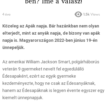
ben? Íme a válasz!
4 éve
1.5k
Views
Közeleg az Apák napja. Bár hazánkban nem olyan
elterjedt, mint az anyák napja, de bizony van apák
napja is. Magyarországon 2022-ben június 19-én
ünnepeljük.
Az amerikai William Jackson Smart, polgárháborús
veterán 9 gyermeket nevelt fel egyedülálló
Édesapaként, ezért az egyik gyermeke
kezdeményezte, hogy ne csak az Édesanyáknak,
hanem az Édesapáknak is legyen évente egyszer egy
kiemelt ünnepnapjuk.