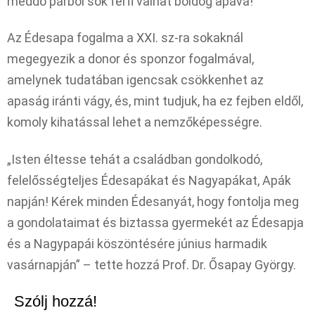
meddő párból sok férfi válhat boldog apává!
Az Édesapa fogalma a XXI. sz-ra sokaknál
megegyezik a donor és sponzor fogalmával,
amelynek tudatában igencsak csökkenhet az
apaság iránti vágy, és, mint tudjuk, ha ez fejben eldől,
komoly kihatással lehet a nemzőképességre.
„Isten éltesse tehát a családban gondolkodó,
felelősségteljes Édesapákat és Nagyapákat, Apák
napján! Kérek minden Édesanyát, hogy fontolja meg
a gondolataimat és biztassa gyermekét az Édesapja
és a Nagypapái köszöntésére június harmadik
vasárnapján” – tette hozzá Prof. Dr. Ősapay György.
Szólj hozzá!