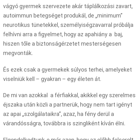
vágyó gyermek szervezete akár táplálkozási zavart,
autoimmun betegséget produkál, de „minimum”
neurotikus tünetekkel, személyiségzavarral próbálja
felhívni arra a figyelmet, hogy az apahiány a baj,
hiszen tőle a biztonságérzetet mesterségesen
megvonták.
És ezek csak a gyermekek súlyos terhei, amelyeket
viselniük kell – gyakran – egy életen át.
De mi van azokkal a férfiakkal, akikkel egy szerelmes
éjszaka után közli a partnerük, hogy nem tart igényt
az apai „szolgálataikra”, azaz, ha fény derül a
várandósságra, továbbra is szingliként kíván élni.
Elgondolkodtunk-e már azon, hogy az előbb felsorolt