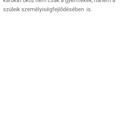
károkat okoz nem csak a gyermekek, hanem a
szüleik személyiségfejlődésében is.