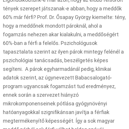
tények szerepet játszanak-e abban, hogy a meddők
60% már férfi? Prof. Dr. Ősapay György kiemelte: tény,
hogy a meddőnek mondott pároknál, ahol a
fogamzás nehezen akar kialakulni, a meddőségért
60%-ban a férfi a felelős. Pszichológusok
tapasztalata szerint az ilyen párok mintegy felénél a
pszichológiai tanácsadás, beszélgetés képes
segíteni. A párok egyharmadánál pedig, klinikai
adatok szerint, az úgynevezett Babacsalogató-
program ugyancsak fogamzást tud eredményez,
ennek során a szervezet hiányzó
mikrokomponenseinek pótlása gyógynövényi
hatóanyagokkal szignifikánsan javítja a férfiak
megtermékenyítő képességét. Így a sok magyar