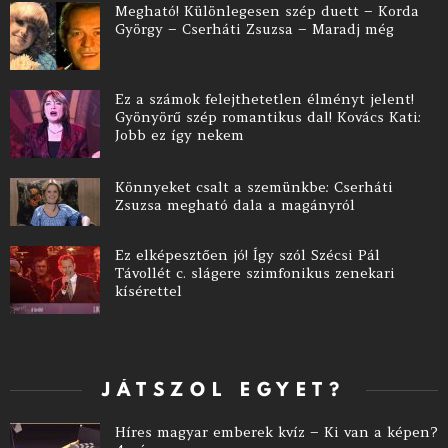
Megható! Különlegesen szép duett – Korda
György – Cserháti Zsuzsa – Maradj még
Ez a számok felejthetetlen élményt jelent!
Gyönyörű szép romantikus dal! Kovács Kati:
Jobb ez így nekem
Könnyeket csalt a szemünkbe: Cserháti
Zsuzsa megható dala a magányról
Ez elképesztően jó! Így szól Szécsi Pál
Távollét c. slágere szimfonikus zenekari
kísérettel
JÁTSZOL EGYET?
Híres magyar emberek kvíz – Ki van a képen?