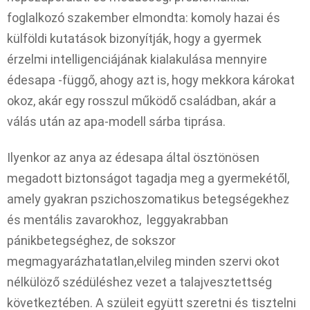
foglalkozó szakember elmondta: komoly hazai és
külföldi kutatások bizonyítják, hogy a gyermek
érzelmi intelligenciájának kialakulása mennyire
édesapa -függő, ahogy azt is, hogy mekkora károkat
okoz, akár egy rosszul működő családban, akár a
válás után az apa-modell sárba tiprása.
Ilyenkor az anya az édesapa által ösztönösen
megadott biztonságot tagadja meg a gyermekétől,
amely gyakran pszichoszomatikus betegségekhez
és mentális zavarokhoz, leggyakrabban
pánikbetegséghez, de sokszor
megmagyarázhatatlan,elvileg minden szervi okot
nélkülöző szédüléshez vezet a talajvesztettség
következtében. A szüleit együtt szeretni és tisztelni