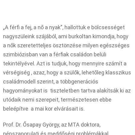
„A férfi a fej, a nő a nyak”, hallottuk e bölcsességet
nagyszüleink szájából, ami burkoltan kimondja, hogy
a nők szeretetteljes ösztönzése milyen egészséges
szimbiózisban van a férfiak családon belüli
tekintélyével. Azt is tudjuk, hogy mennyire számít a
vérségiség , azaz, hogy a szülők, lehetőleg klasszikus
családmodell szerint, a többgenerációs
hagyományokat is tiszteletben tartva alakítsák ki az
utódaik nemi szerepeit, természetesen ebbe
beleépítve a mai kor elvárásait is.
Prof. Dr. Ősapay György, az MTA doktora,
népszaporulati és meddőségi problémákkal