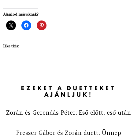
Ajánlod másoknak?
Like this:
EZEKET A DUETTEKET
AJÁNLJUK!
Zorán és Gerendás Péter: Eső előtt, eső után
Presser Gábor és Zorán duett: Ünnep