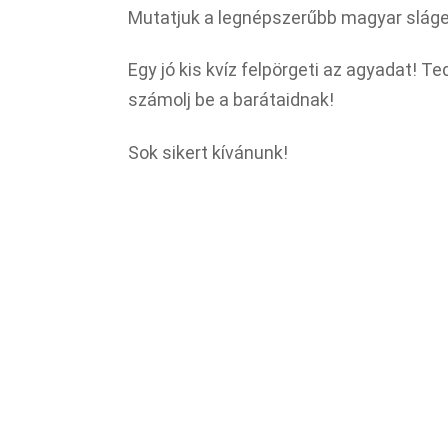
Mutatjuk a legnépszerűbb magyar sláge
Egy jó kis kvíz felpörgeti az agyadat! 
számolj be a barátaidnak!
Sok sikert kívánunk!