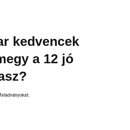
r kedvencek
 megy a 12 jó
asz?
feladványokat.