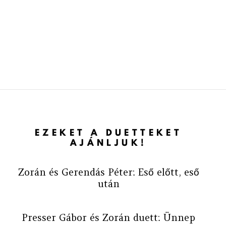
EZEKET A DUETTEKET
AJÁNLJUK!
Zorán és Gerendás Péter: Eső előtt, eső
után
Presser Gábor és Zorán duett: Ünnep