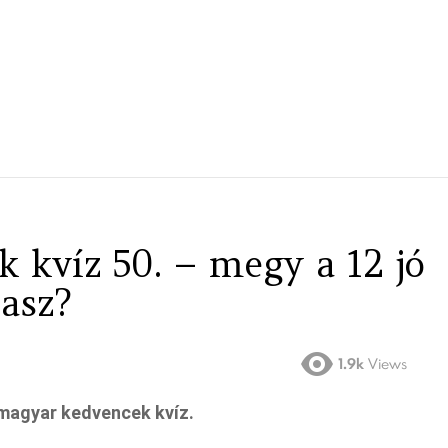
 kvíz 50. – megy a 12 jó
lasz?
1.9k
Views
 magyar kedvencek kvíz.