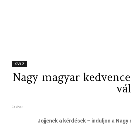
KVIZ
Nagy magyar kedvencek
vá
5 éve
Jöjjenek a kérdések – induljon a Nagy