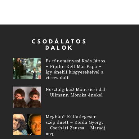
CSODÁLATOS
DALOK
Ez tüneményes! Koós János
– Pipilni Kell Már Papa –
Így énekli kisgyerekeivel a
vicces dalt!
Nosztalgikus! Moncsicsi dal
– Ullmann Mónika énekel
Megható! Különlegesen
szép duett – Korda György
– Cserháti Zsuzsa – Maradj
még