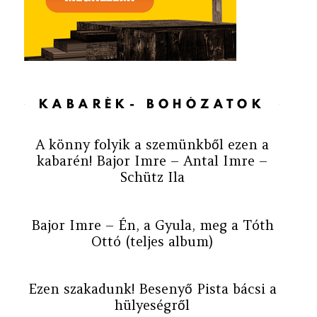
KABARÉK- BOHÓZATOK
A könny folyik a szemünkből ezen a
kabarén! Bajor Imre – Antal Imre –
Schütz Ila
Bajor Imre – Én, a Gyula, meg a Tóth
Ottó (teljes album)
Ezen szakadunk! Besenyő Pista bácsi a
hülyeségről