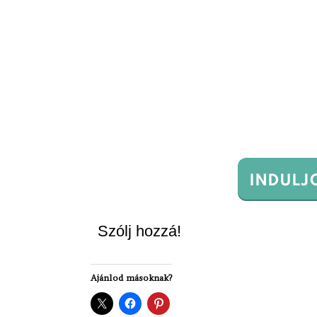
INDULJ
Szólj hozzá!
Ajánlod másoknak?