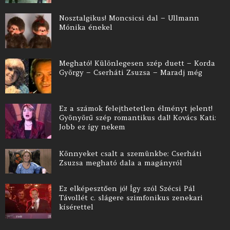
Nosztalgikus! Moncsicsi dal – Ullmann
Mónika énekel
Megható! Különlegesen szép duett – Korda
György – Cserháti Zsuzsa – Maradj még
Ez a számok felejthetetlen élményt jelent!
Gyönyörű szép romantikus dal! Kovács Kati:
Jobb ez így nekem
Könnyeket csalt a szemünkbe: Cserháti
Zsuzsa megható dala a magányról
Ez elképesztően jó! Így szól Szécsi Pál
Távollét c. slágere szimfonikus zenekari
kísérettel