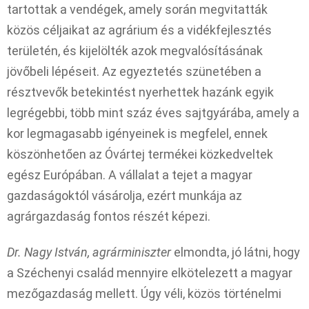
tartottak a vendégek, amely során megvitatták
közös céljaikat az agrárium és a vidékfejlesztés
területén, és kijelölték azok megvalósításának
jövőbeli lépéseit. Az egyeztetés szünetében a
résztvevők betekintést nyerhettek hazánk egyik
legrégebbi, több mint száz éves sajtgyárába, amely a
kor legmagasabb igényeinek is megfelel, ennek
köszönhetően az Óvártej termékei közkedveltek
egész Európában. A vállalat a tejet a magyar
gazdaságoktól vásárolja, ezért munkája az
agrárgazdaság fontos részét képezi.
Dr. Nagy István, agrárminiszter
elmondta, jó látni, hogy
a Széchenyi család mennyire elkötelezett a magyar
mezőgazdaság mellett. Úgy véli, közös történelmi