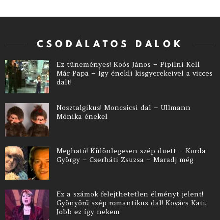
CSODÁLATOS DALOK
Ez tüneményes! Koós János – Pipilni Kell
Már Papa – Így énekli kisgyerekeivel a vicces
dalt!
Nosztalgikus! Moncsicsi dal – Ullmann
Mónika énekel
Megható! Különlegesen szép duett – Korda
György – Cserháti Zsuzsa – Maradj még
Ez a számok felejthetetlen élményt jelent!
Gyönyörű szép romantikus dal! Kovács Kati:
Jobb ez így nekem