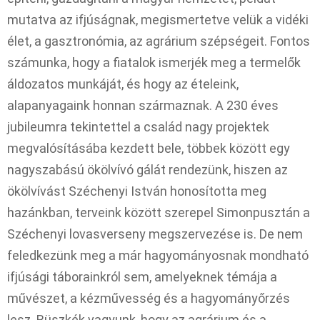
mutatva az ifjúságnak, megismertetve velük a vidéki
élet, a gasztronómia, az agrárium szépségeit. Fontos
számunka, hogy a fiatalok ismerjék meg a termelők
áldozatos munkáját, és hogy az ételeink,
alapanyagaink honnan származnak. A 230 éves
jubileumra tekintettel a család nagy projektek
megvalósításába kezdett bele, többek között egy
nagyszabású ökölvívó gálát rendezünk, hiszen az
ökölvívást Széchenyi István honosította meg
hazánkban, terveink között szerepel Simonpusztán a
Széchenyi lovasverseny megszervezése is. De nem
feledkezünk meg a már hagyományosnak mondható
ifjúsági táborainkról sem, amelyeknek témája a
művészet, a kézművesség és a hagyományőrzés
lesz. Büszkék vagyunk, hogy az agrárium és a