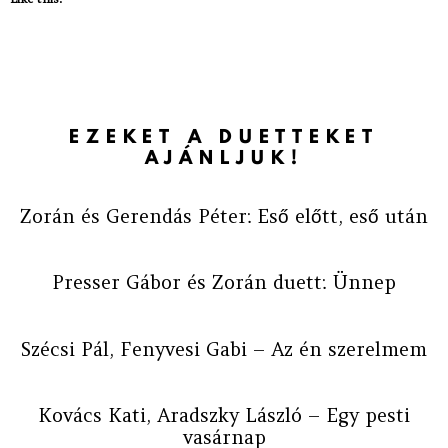
EZEKET A DUETTEKET
AJÁNLJUK!
Zorán és Gerendás Péter: Eső előtt, eső után
Presser Gábor és Zorán duett: Ünnep
Szécsi Pál, Fenyvesi Gabi – Az én szerelmem
Kovács Kati, Aradszky László – Egy pesti
vasárnap