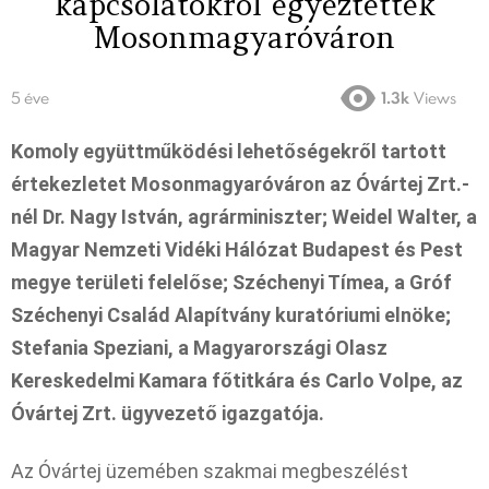
kapcsolatokról egyeztettek
Mosonmagyaróváron
5 éve
1.3k
Views
Komoly együttműködési lehetőségekről tartott
értekezletet Mosonmagyaróváron az Óvártej Zrt.-
nél Dr. Nagy István, agrárminiszter; Weidel Walter, a
Magyar Nemzeti Vidéki Hálózat Budapest és Pest
megye területi felelőse; Széchenyi Tímea, a Gróf
Széchenyi Család Alapítvány kuratóriumi elnöke;
Stefania Speziani, a Magyarországi Olasz
Kereskedelmi Kamara főtitkára és Carlo Volpe, az
Óvártej Zrt. ügyvezető igazgatója.
Az Óvártej üzemében szakmai megbeszélést