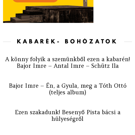
KABARÉK- BOHÓZATOK
A könny folyik a szemünkből ezen a kabarén!
Bajor Imre – Antal Imre – Schütz Ila
Bajor Imre – Én, a Gyula, meg a Tóth Ottó
(teljes album)
Ezen szakadunk! Besenyő Pista bácsi a
hülyeségről