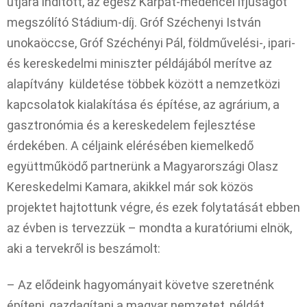
útjára indított, az egész Kárpát-medencei ifjúságot
megszólító Stádium-díj. Gróf Széchenyi István
unokaöccse, Gróf Széchényi Pál, földművelési-, ipari-
és kereskedelmi miniszter példájából merítve az
alapítvány küldetése többek között a nemzetközi
kapcsolatok kialakítása és építése, az agrárium, a
gasztronómia és a kereskedelem fejlesztése
érdekében. A céljaink elérésében kiemelkedő
együttműködő partnerünk a Magyarországi Olasz
Kereskedelmi Kamara, akikkel már sok közös
projektet hajtottunk végre, és ezek folytatását ebben
az évben is tervezzük – mondta a kuratóriumi elnök,
aki a tervekről is beszámolt:
– Az elődeink hagyományait követve szeretnénk
építeni, gazdagítani a magyar nemzetet, példát