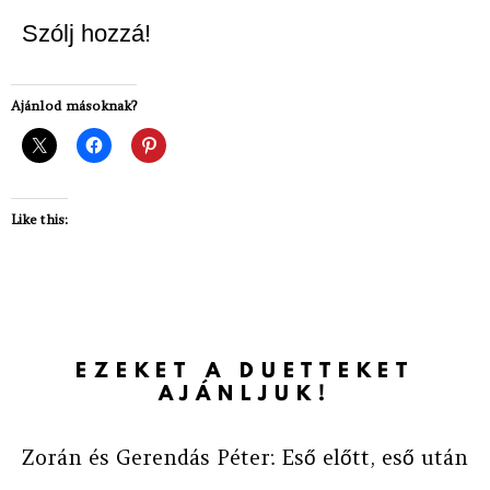
Szólj hozzá!
Ajánlod másoknak?
Like this:
EZEKET A DUETTEKET
AJÁNLJUK!
Zorán és Gerendás Péter: Eső előtt, eső után