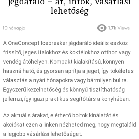
jégdaráló – ár, infók, vásárlási
lehetőség
10 hónapja
1.7k
Views
A OneConcept Icebreaker jégdaráló ideális eszköz
frissítő, jeges italokhoz és koktélokhoz otthon vagy
vendéglátóhelyen. Kompakt kialakítású, könnyen
használható, és gyorsan aprítja a jeget, így tökéletes
választás a nyári hónapokra vagy bármilyen bulira.
Egyszerű kezelhetőség és könnyű tisztíthatóság
jellemzi, így igazi praktikus segítőtárs a konyhában.
Az aktuális árakat, elérhető boltok kínálatát és
akciókat ezen a linken nézheted meg, hogy megtaláld
a legjobb vásárlási lehetőséget.