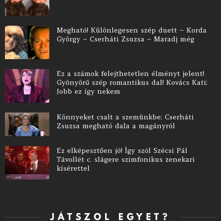
Megható! Különlegesen szép duett – Korda
György – Cserháti Zsuzsa – Maradj még
Ez a számok felejthetetlen élményt jelent!
Gyönyörű szép romantikus dal! Kovács Kati:
Jobb ez így nekem
Könnyeket csalt a szemünkbe: Cserháti
Zsuzsa megható dala a magányról
Ez elképesztően jó! Így szól Szécsi Pál
Távollét c. slágere szimfonikus zenekari
kísérettel
JÁTSZOL EGYET?