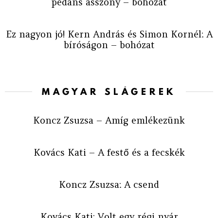
pedáns asszony – bohózat
Ez nagyon jó! Kern András és Simon Kornél: A
bíróságon – bohózat
MAGYAR SLÁGEREK
Koncz Zsuzsa – Amíg emlékezünk
Kovács Kati – A festő és a fecskék
Koncz Zsuzsa: A csend
Kovács Kati: Volt egy régi nyár