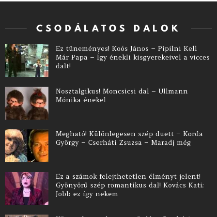
CSODÁLATOS DALOK
Ez tüneményes! Koós János – Pipilni Kell
Már Papa – Így énekli kisgyerekeivel a vicces
dalt!
Nosztalgikus! Moncsicsi dal – Ullmann
Mónika énekel
Megható! Különlegesen szép duett – Korda
György – Cserháti Zsuzsa – Maradj még
Ez a számok felejthetetlen élményt jelent!
Gyönyörű szép romantikus dal! Kovács Kati:
Jobb ez így nekem