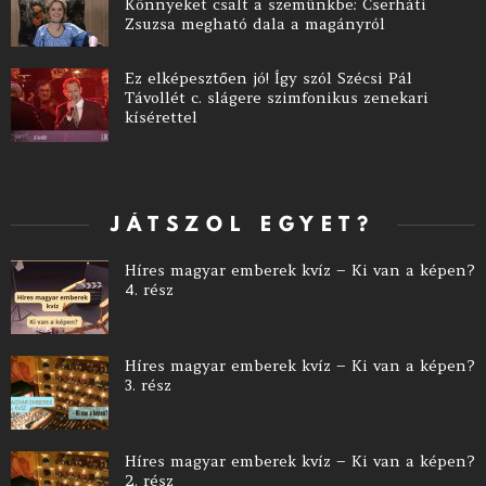
Könnyeket csalt a szemünkbe: Cserháti
Zsuzsa megható dala a magányról
Ez elképesztően jó! Így szól Szécsi Pál
Távollét c. slágere szimfonikus zenekari
kísérettel
JÁTSZOL EGYET?
Híres magyar emberek kvíz – Ki van a képen?
4. rész
Híres magyar emberek kvíz – Ki van a képen?
3. rész
Híres magyar emberek kvíz – Ki van a képen?
2. rész