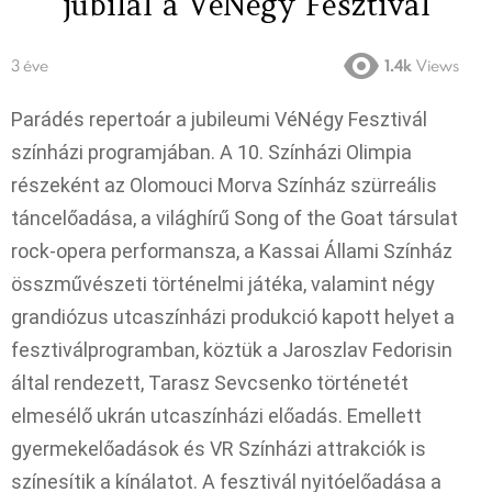
jubilál a VéNégy Fesztivál
3 éve
1.4k
Views
Parádés repertoár a jubileumi VéNégy Fesztivál
színházi programjában. A 10. Színházi Olimpia
részeként az Olomouci Morva Színház szürreális
táncelőadása, a világhírű Song of the Goat társulat
rock-opera performansza, a Kassai Állami Színház
összművészeti történelmi játéka, valamint négy
grandiózus utcaszínházi produkció kapott helyet a
fesztiválprogramban, köztük a Jaroszlav Fedorisin
által rendezett, Tarasz Sevcsenko történetét
elmesélő ukrán utcaszínházi előadás. Emellett
gyermekelőadások és VR Színházi attrakciók is
színesítik a kínálatot. A fesztivál nyitóelőadása a