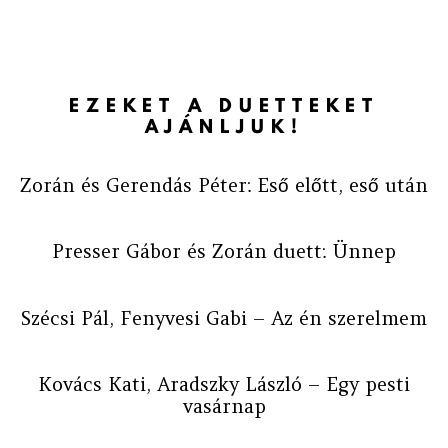
EZEKET A DUETTEKET
AJÁNLJUK!
Zorán és Gerendás Péter: Eső előtt, eső után
Presser Gábor és Zorán duett: Ünnep
Szécsi Pál, Fenyvesi Gabi – Az én szerelmem
Kovács Kati, Aradszky László – Egy pesti
vasárnap