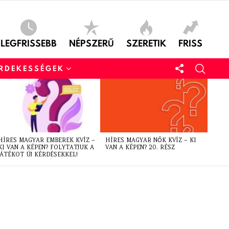
LEGFRISSEBB
NÉPSZERŰ
SZERETIK
FRISS
ÉRDEKESSÉGEK
HÍRES MAGYAR EMBEREK KVÍZ –
HÍRES MAGYAR NŐK KVÍZ – KI
KI VAN A KÉPEN? FOLYTATJUK A
VAN A KÉPEN? 20. RÉSZ
JÁTÉKOT ÚJ KÉRDÉSEKKEL!