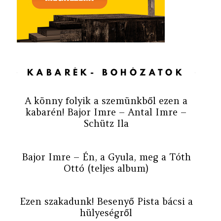
KABARÉK- BOHÓZATOK
A könny folyik a szemünkből ezen a
kabarén! Bajor Imre – Antal Imre –
Schütz Ila
Bajor Imre – Én, a Gyula, meg a Tóth
Ottó (teljes album)
Ezen szakadunk! Besenyő Pista bácsi a
hülyeségről