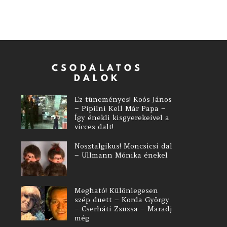
CSODÁLATOS
DALOK
Ez tüneményes! Koós János
– Pipilni Kell Már Papa –
Így énekli kisgyerekeivel a
vicces dalt!
Nosztalgikus! Moncsicsi dal
– Ullmann Mónika énekel
Megható! Különlegesen
szép duett – Korda György
– Cserháti Zsuzsa – Maradj
még