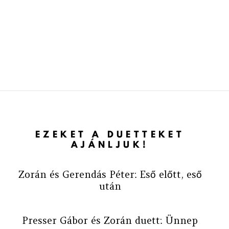
EZEKET A DUETTEKET
AJÁNLJUK!
Zorán és Gerendás Péter: Eső előtt, eső
után
Presser Gábor és Zorán duett: Ünnep