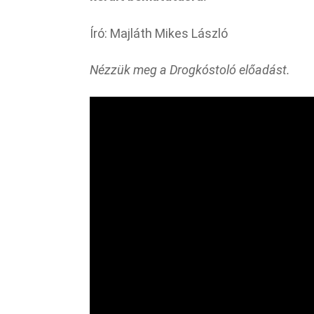
Író: Majláth Mikes László
Nézzük meg a Drogkóstoló előadást.