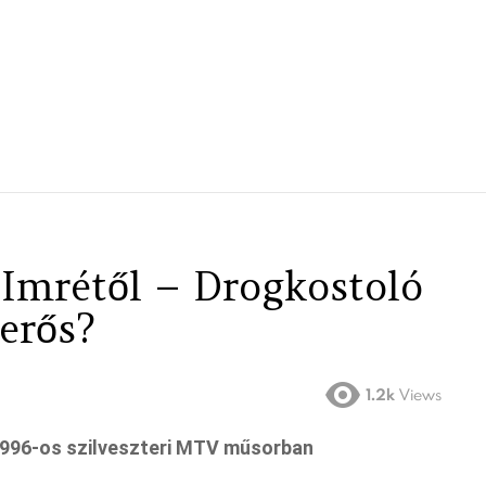
 Imrétől – Drogkostoló
erős?
1.2k
Views
 1996-os szilveszteri MTV műsorban