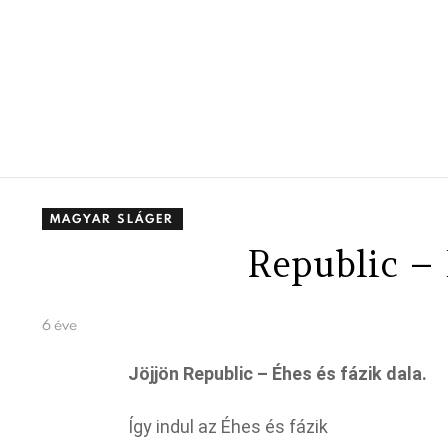
MAGYAR SLÁGER
Republic – 
6 éve
Jöjjön Republic – Éhes és fázik dala.
Így indul az Éhes és fázik