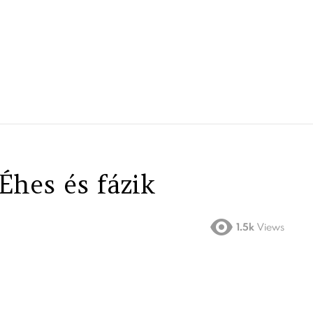
Éhes és fázik
1.5k
Views