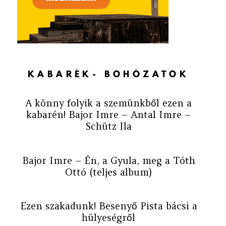
KABARÉK- BOHÓZATOK
A könny folyik a szemünkből ezen a
kabarén! Bajor Imre – Antal Imre –
Schütz Ila
Bajor Imre – Én, a Gyula, meg a Tóth
Ottó (teljes album)
Ezen szakadunk! Besenyő Pista bácsi a
hülyeségről