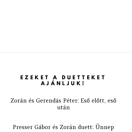
EZEKET A DUETTEKET
AJÁNLJUK!
Zorán és Gerendás Péter: Eső előtt, eső
után
Presser Gábor és Zorán duett: Ünnep