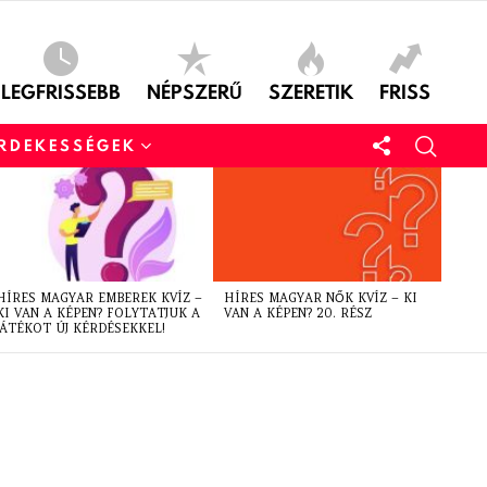
LEGFRISSEBB
NÉPSZERŰ
SZERETIK
FRISS
ÉRDEKESSÉGEK
HÍRES MAGYAR EMBEREK KVÍZ –
HÍRES MAGYAR NŐK KVÍZ – KI
KI VAN A KÉPEN? FOLYTATJUK A
VAN A KÉPEN? 20. RÉSZ
JÁTÉKOT ÚJ KÉRDÉSEKKEL!