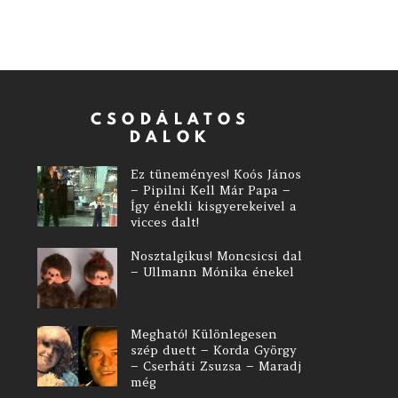
CSODÁLATOS
DALOK
Ez tüneményes! Koós János
– Pipilni Kell Már Papa –
Így énekli kisgyerekeivel a
vicces dalt!
Nosztalgikus! Moncsicsi dal
– Ullmann Mónika énekel
Megható! Különlegesen
szép duett – Korda György
– Cserháti Zsuzsa – Maradj
még