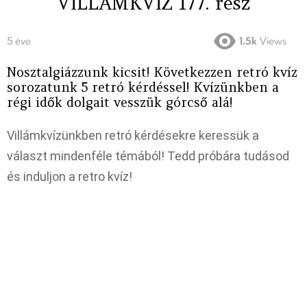
VILLÁMKVÍZ 177. rész
5 éve
1.5k
Views
Nosztalgiázzunk kicsit! Következzen retró kvíz
sorozatunk 5 retró kérdéssel! Kvízünkben a
régi idők dolgait vesszük górcső alá!
Villámkvízünkben retró kérdésekre keressük a
választ mindenféle témából! Tedd próbára tudásod
és induljon a retro kvíz!