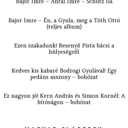
Bajor Imre – Antal Imre – Schütz Ila
Bajor Imre – Én, a Gyula, meg a Tóth Ottó
(teljes album)
Ezen szakadunk! Besenyő Pista bácsi a
hülyeségről
Kedves kis kabaré Bodrogi Gyulával! Egy
pedáns asszony – bohózat
Ez nagyon jó! Kern András és Simon Kornél: A
bíróságon – bohózat