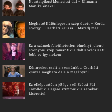
Nosztalgikus! Moncsicsi dal – Ullmann
Mónika énekel
Megható! Különlegesen szép duett – Korda
György – Cserháti Zsuzsa – Maradj még
Ez a számok felejthetetlen élményt jelent!
Gyönyörű szép romantikus dal! Kovács Kati:
Jobb ez így nekem
Könnyeket csalt a szemünkbe: Cserháti
Zsuzsa megható dala a magányról
Ez elképesztően jó! Így szól Szécsi Pál
Távollét c. slágere szimfonikus zenekari
kísérettel