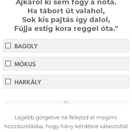
Ajkáról ki sem fogy a nóta.
Ha tábort üt valahol,
Sok kis pajtás így dalol,
Fújja estig kora reggel óta."
BAGOLY
MÓKUS
HARKÁLY
0%
0%
Lejjebb görgetve ne felejtsd el megírni
hozzászólásba, hogy hány kérdésre válaszoltál