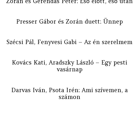
Zorán és Gerendás Péter: Eső előtt, eső után
Presser Gábor és Zorán duett: Ünnep
Szécsi Pál, Fenyvesi Gabi – Az én szerelmem
Kovács Kati, Aradszky László – Egy pesti
vasárnap
Darvas Iván, Psota Irén: Ami szívemen, a
számon