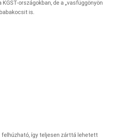
 a KGST-országokban, de a „vasfüggönyön
t babakocsit is.
felhúzható, így teljesen zárttá lehetett