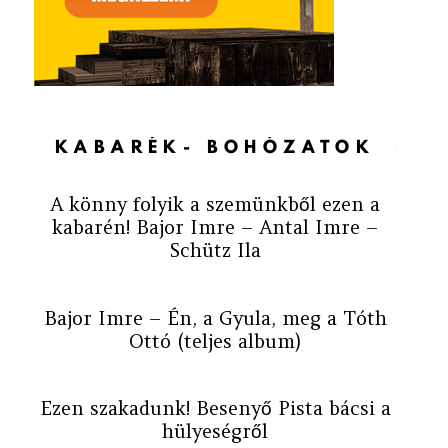
KABARÉK- BOHÓZATOK
A könny folyik a szemünkből ezen a
kabarén! Bajor Imre – Antal Imre –
Schütz Ila
Bajor Imre – Én, a Gyula, meg a Tóth
Ottó (teljes album)
Ezen szakadunk! Besenyő Pista bácsi a
hülyeségről