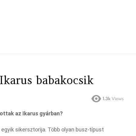
 Ikarus babakocsik
1.3k
Views
ottak az Ikarus gyárban?
egyik sikersztorija. Több olyan busz-típust