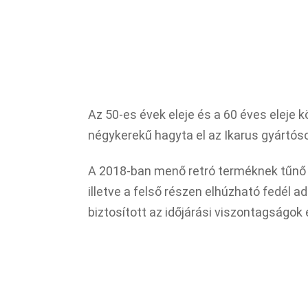
Az 50-es évek eleje és a 60 éves eleje kö
négykerekű hagyta el az Ikarus gyártóso
A 2018-ban menő retró terméknek tűnő 
illetve a felső részen elhúzható fedél a
biztosított az időjárási viszontagságok e