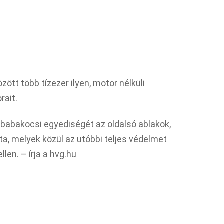
zött több tízezer ilyen, motor nélküli
rait.
babakocsi egyediségét az oldalsó ablakok,
dta, melyek közül az utóbbi teljes védelmet
llen. – írja a hvg.hu