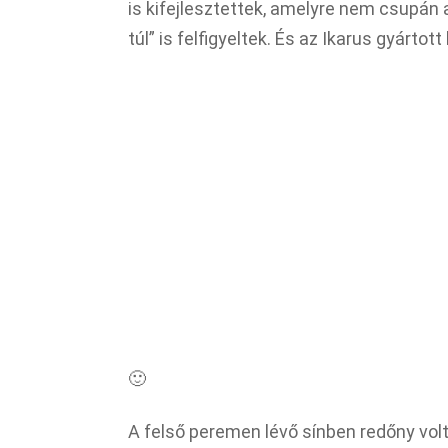
is kifejlesztettek, amelyre nem csupán
túl” is felfigyeltek. És az Ikarus gyártot
🙂
A felső peremen lévő sínben redőny volt 