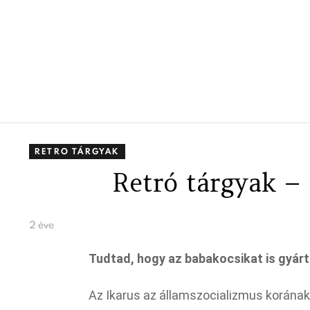
RETRO TÁRGYAK
Retró tárgyak –
2 éve
Tudtad, hogy az babakocsikat is gyárt
Az Ikarus az államszocializmus korának 