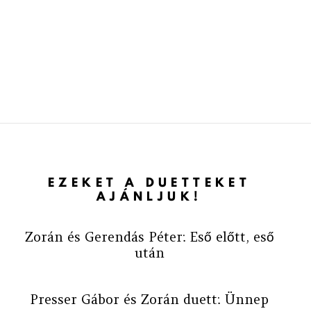
EZEKET A DUETTEKET
AJÁNLJUK!
Zorán és Gerendás Péter: Eső előtt, eső
után
Presser Gábor és Zorán duett: Ünnep