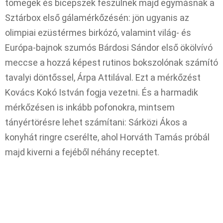
tömegek és bicepszek feszülnek majd egymásnak a
Sztárbox első gálamérkőzésén: jön ugyanis az
olimpiai ezüstérmes birkózó, valamint világ- és
Európa-bajnok szumós Bárdosi Sándor első ökölvívó
meccse a hozzá képest rutinos bokszolónak számító
tavalyi döntőssel, Árpa Attilával. Ezt a mérkőzést
Kovács Kokó István fogja vezetni. És a harmadik
mérkőzésen is inkább pofonokra, mintsem
tányértörésre lehet számítani: Sárközi Ákos a
konyhát ringre cserélte, ahol Horváth Tamás próbál
majd kiverni a fejéből néhány receptet.