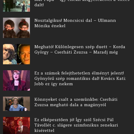
dalt!
Nosztalgikus! Moncsicsi dal – Ullmann
Mónika énekel
Megható! Különlegesen szép duett – Korda
György – Cserháti Zsuzsa – Maradj még
Ez a számok felejthetetlen élményt jelent!
Gyönyörű szép romantikus dal! Kovács Kati:
Jobb ez így nekem
Könnyeket csalt a szemünkbe: Cserháti
Zsuzsa megható dala a magányról
Ez elképesztően jó! Így szól Szécsi Pál
Távollét c. slágere szimfonikus zenekari
kísérettel