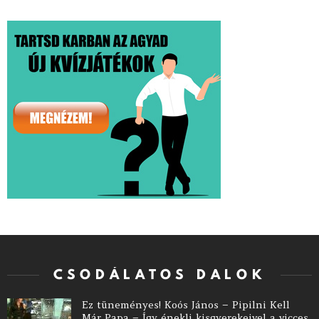
CSODÁLATOS DALOK
Ez tüneményes! Koós János – Pipilni Kell
Már Papa – Így énekli kisgyerekeivel a vicces