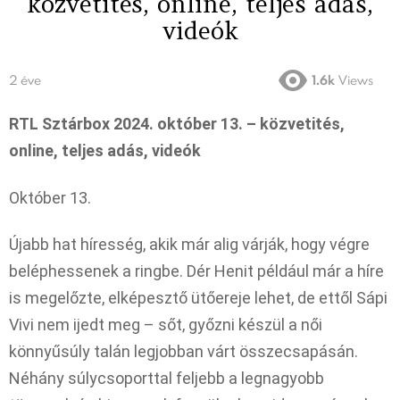
közvetités, online, teljes adás,
videók
2 éve
1.6k
Views
RTL Sztárbox 2024. október 13. – közvetités,
online, teljes adás, videók
Október 13.
Újabb hat híresség, akik már alig várják, hogy végre
beléphessenek a ringbe. Dér Henit például már a híre
is megelőzte, elképesztő ütőereje lehet, de ettől Sápi
Vivi nem ijedt meg – sőt, győzni készül a női
könnyűsúly talán legjobban várt összecsapásán.
Néhány súlycsoporttal feljebb a legnagyobb