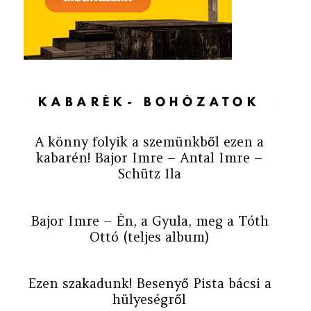
KABARÉK- BOHÓZATOK
A könny folyik a szemünkből ezen a
kabarén! Bajor Imre – Antal Imre –
Schütz Ila
Bajor Imre – Én, a Gyula, meg a Tóth
Ottó (teljes album)
Ezen szakadunk! Besenyő Pista bácsi a
hülyeségről