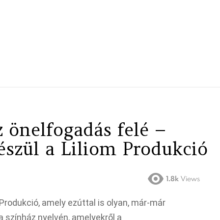
 önelfogadás felé –
észül a Liliom Produkció
1.8k
Views
Produkció, amely ezúttal is olyan, már-már
a színház nyelvén, amelyekről a