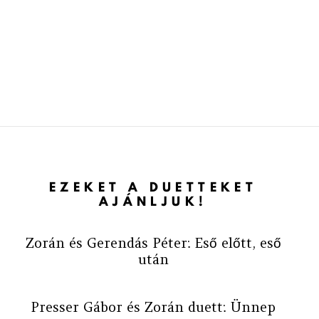
EZEKET A DUETTEKET
AJÁNLJUK!
Zorán és Gerendás Péter: Eső előtt, eső
után
Presser Gábor és Zorán duett: Ünnep