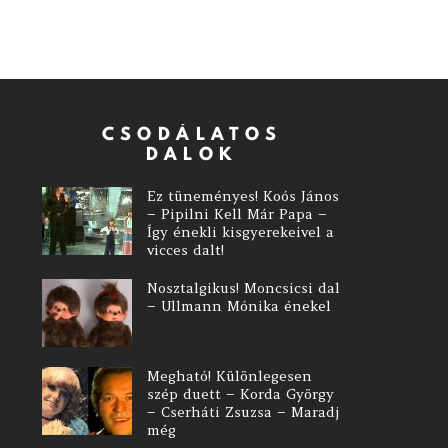
CSODÁLATOS
DALOK
Ez tüneményes! Koós János
– Pipilni Kell Már Papa –
Így énekli kisgyerekeivel a
vicces dalt!
Nosztalgikus! Moncsicsi dal
– Ullmann Mónika énekel
Megható! Különlegesen
szép duett – Korda György
– Cserháti Zsuzsa – Maradj
még