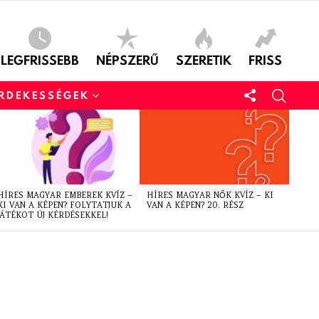
LEGFRISSEBB
NÉPSZERŰ
SZERETIK
FRISS
ÉRDEKESSÉGEK
HÍRES MAGYAR EMBEREK KVÍZ –
HÍRES MAGYAR NŐK KVÍZ – KI
KI VAN A KÉPEN? FOLYTATJUK A
VAN A KÉPEN? 20. RÉSZ
JÁTÉKOT ÚJ KÉRDÉSEKKEL!