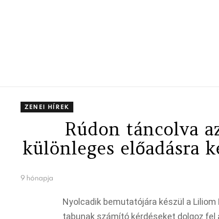
ZENEI HÍREK
Rúdon táncolva az
különleges előadásra k
9 hónapja
Nyolcadik bemutatójára készül a Liliom 
tabunak számító kérdéseket dolgoz fel 