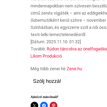
mindennapokban nem szívesen beszélünk
című zenés vígjáték – ami az eddigiek
ősbemutóként kerül színre – november 
Színházban, és egyszerre szól a női össz
testi-lelki lemeztelenedésről.
[Dátum: 2025.11.10. 01:32]
Tovább:
Rúdon táncolva az önelfogadás 
Liliom Produkció
Még több zenei hír
Zene.hu
Szólj hozzá!
Ajánlod másoknak?