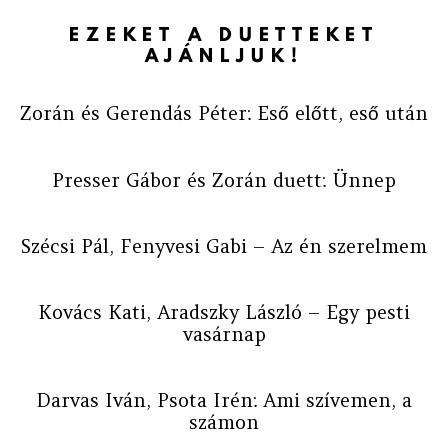
EZEKET A DUETTEKET
AJÁNLJUK!
Zorán és Gerendás Péter: Eső előtt, eső után
Presser Gábor és Zorán duett: Ünnep
Szécsi Pál, Fenyvesi Gabi – Az én szerelmem
Kovács Kati, Aradszky László – Egy pesti
vasárnap
Darvas Iván, Psota Irén: Ami szívemen, a
számon