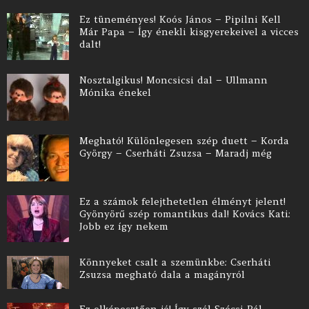
Ez tüneményes! Koós János – Pipilni Kell
Már Papa – Így énekli kisgyerekeivel a vicces
dalt!
Nosztalgikus! Moncsicsi dal – Ullmann
Mónika énekel
Megható! Különlegesen szép duett – Korda
György – Cserháti Zsuzsa – Maradj még
Ez a számok felejthetetlen élményt jelent!
Gyönyörű szép romantikus dal! Kovács Kati:
Jobb ez így nekem
Könnyeket csalt a szemünkbe: Cserháti
Zsuzsa megható dala a magányról