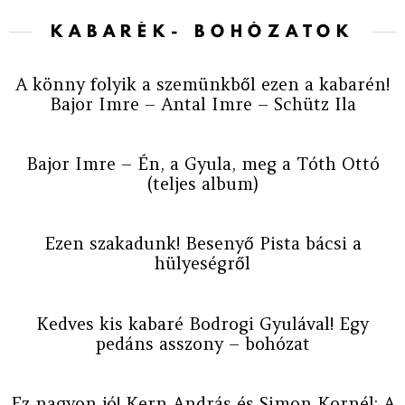
KABARÉK- BOHÓZATOK
A könny folyik a szemünkből ezen a kabarén!
Bajor Imre – Antal Imre – Schütz Ila
Bajor Imre – Én, a Gyula, meg a Tóth Ottó
(teljes album)
Ezen szakadunk! Besenyő Pista bácsi a
hülyeségről
Kedves kis kabaré Bodrogi Gyulával! Egy
pedáns asszony – bohózat
Ez nagyon jó! Kern András és Simon Kornél: A