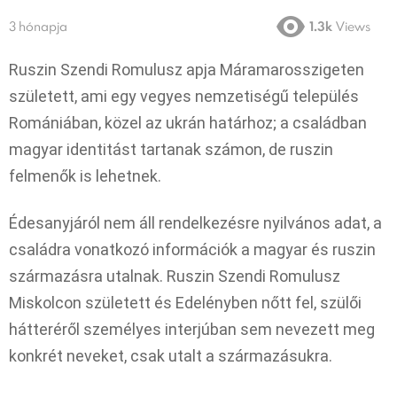
3 hónapja
1.3k
Views
Ruszin Szendi Romulusz apja Máramarosszigeten
született, ami egy vegyes nemzetiségű település
Romániában, közel az ukrán határhoz; a családban
magyar identitást tartanak számon, de ruszin
felmenők is lehetnek.
Édesanyjáról nem áll rendelkezésre nyilvános adat, a
családra vonatkozó információk a magyar és ruszin
származásra utalnak. Ruszin Szendi Romulusz
Miskolcon született és Edelényben nőtt fel, szülői
hátteréről személyes interjúban sem nevezett meg
konkrét neveket, csak utalt a származásukra.