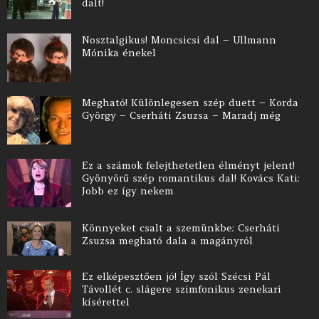
dalt!
Nosztalgikus! Moncsicsi dal – Ullmann
Mónika énekel
Megható! Különlegesen szép duett – Korda
György – Cserháti Zsuzsa – Maradj még
Ez a számok felejthetetlen élményt jelent!
Gyönyörű szép romantikus dal! Kovács Kati:
Jobb ez így nekem
Könnyeket csalt a szemünkbe: Cserháti
Zsuzsa megható dala a magányról
Ez elképesztően jó! Így szól Szécsi Pál
Távollét c. slágere szimfonikus zenekari
kísérettel