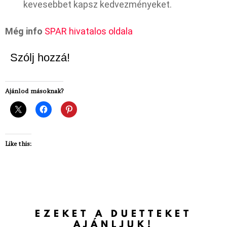
kevesebbet kapsz kedvezményeket.
Még info
SPAR hivatalos oldala
Szólj hozzá!
Ajánlod másoknak?
Like this:
EZEKET A DUETTEKET
AJÁNLJUK!