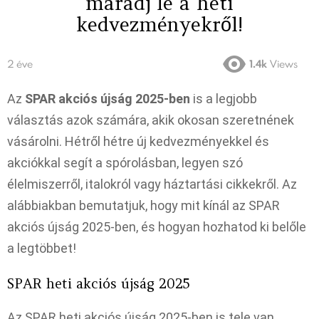
maradj le a heti
kedvezményekről!
2 éve
1.4k
Views
Az
SPAR akciós újság 2025-ben
is a legjobb
választás azok számára, akik okosan szeretnének
vásárolni. Hétről hétre új kedvezményekkel és
akciókkal segít a spórolásban, legyen szó
élelmiszerről, italokról vagy háztartási cikkekről. Az
alábbiakban bemutatjuk, hogy mit kínál az SPAR
akciós újság 2025-ben, és hogyan hozhatod ki belőle
a legtöbbet!
SPAR heti akciós újság 2025
Az SPAR heti akciós újság 2025-ben is tele van