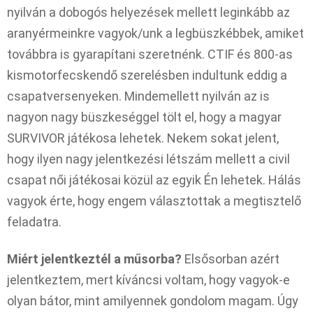
nyilván a dobogós helyezések mellett leginkább az
aranyérmeinkre vagyok/unk a legbüszkébbek, amiket
továbbra is gyarapítani szeretnénk. CTIF és 800-as
kismotorfecskendő szerelésben indultunk eddig a
csapatversenyeken. Mindemellett nyilván az is
nagyon nagy büszkeséggel tölt el, hogy a magyar
SURVIVOR játékosa lehetek. Nekem sokat jelent,
hogy ilyen nagy jelentkezési létszám mellett a civil
csapat női játékosai közül az egyik Én lehetek. Hálás
vagyok érte, hogy engem választottak a megtisztelő
feladatra.
Miért jelentkeztél a műsorba?
Elsősorban azért
jelentkeztem, mert kíváncsi voltam, hogy vagyok-e
olyan bátor, mint amilyennek gondolom magam. Úgy