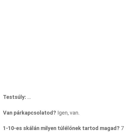
Testsúly:
…
Van párkapcsolatod?
Igen, van.
1-10-es skálán milyen túlélőnek tartod magad?
7