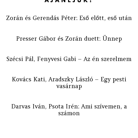
AJÁNLJUK!
Zorán és Gerendás Péter: Eső előtt, eső után
Presser Gábor és Zorán duett: Ünnep
Szécsi Pál, Fenyvesi Gabi – Az én szerelmem
Kovács Kati, Aradszky László – Egy pesti
vasárnap
Darvas Iván, Psota Irén: Ami szívemen, a
számon