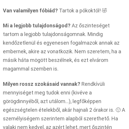
Van valamilyen fóbiád?
Tartok a pókoktól! 🤣
Mi a legjobb tulajdonságod?
Az őszinteséget
tartom a legjobb tulajdonságomnak. Mindig
kendőzetlenül és egyenesen fogalmazok annak az
embernek, akire az vonatkozik. Nem szeretem, ha a
másik háta mögött beszélnek, és ezt elvárom
magammal szemben is.
Milyen rossz szokásaid vannak?
Rendkívüli
mennyiséget meg tudok enni (kivéve a
görögdinnyéből, azt utálom…), legfőképpen
egészségtelen ételekből, akár hajnali 2 órakor is. 🙂 A
személyiségem szerintem alapból szerethető. Ha
valaki nem kedvel, az azért lehet, mert őszintén