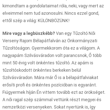
kimondtam a gondolataimat róla, neki, vagy mert az
elveimmel nem tud azonosulni. Nincs ezzel gond,
ettől szép a világ: KÜLÖNBÖZÜNK!
Mire vagy a legbüszkébb?
Van egy Tűzoltó Női
Verseny Rajom Bélapátfalván az Önkormányzati
Tűzoltóságon. Gyermekkorom óta ez a világom. A
nagyapám Szilvásváradon volt parancsnok, Ő több
mint 50 évig volt önkéntes tűzoltó. Az apám is
tűzoltóskodott önkéntes berkeken belül
Szilvásváradon. Mára már Ő is a bélapátfalviakat
erősíti profi és önkéntes pozícióban is egyaránt.
Fiúgyermek híján Én vittem tovább ezt az örökséget.
A női rajjal szép számmal vettünk részt megyei és
nemzetközi versenyeken. Sokat nyertünk is, így