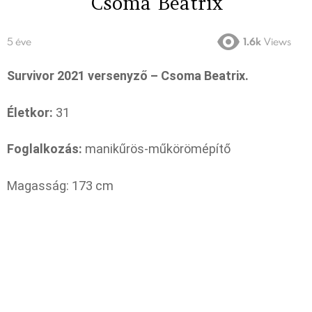
Csoma Beatrix
5 éve
1.6k
Views
Survivor 2021 versenyző – Csoma Beatrix.
Életkor:
31
Foglalkozás:
manikűrös-műkörömépítő
Magasság: 173 cm