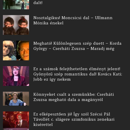
dalt!
Nosztalgikus! Moncsicsi dal – Ullmann
Mónika énekel
Megható! Különlegesen szép duett – Korda
György – Cserháti Zsuzsa – Maradj még
Ez a számok felejthetetlen élményt jelent!
Gyönyörű szép romantikus dal! Kovács Kati:
Jobb ez így nekem
Könnyeket csalt a szemünkbe: Cserháti
Zsuzsa megható dala a magányról
Ez elképesztően jó! Így szól Szécsi Pál
Távollét c. slágere szimfonikus zenekari
kísérettel