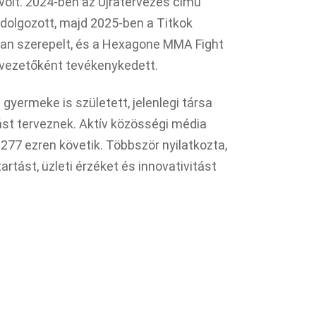
volt. 2024-ben az Újratervezés című
dolgozott, majd 2025-ben a Titkok
n szerepelt, és a Hexagone MMA Fight
vezetőként tevékenykedett.
 gyermeke is született, jelenlegi társa
ást terveznek. Aktív közösségi média
 277 ezren követik. Többször nyilatkozta,
rtást, üzleti érzéket és innovativitást