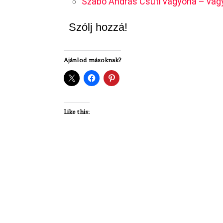
Szabó András Csuti vagyona – va
Szólj hozzá!
Ajánlod másoknak?
Like this: