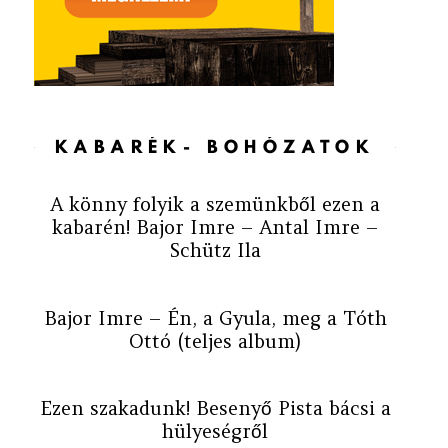
KABARÉK- BOHÓZATOK
A könny folyik a szemünkből ezen a
kabarén! Bajor Imre – Antal Imre –
Schütz Ila
Bajor Imre – Én, a Gyula, meg a Tóth
Ottó (teljes album)
Ezen szakadunk! Besenyő Pista bácsi a
hülyeségről