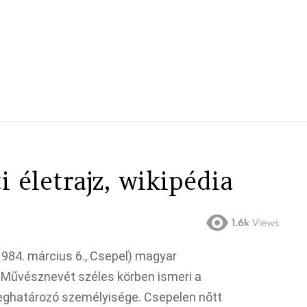
 életrajz, wikipédia
1.6k
Views
984. március 6., Csepel) magyar
 Művésznevét széles körben ismeri a
meghatározó személyisége. Csepelen nőtt