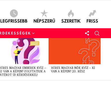
LEGFRISSEBB
NÉPSZERŰ
SZERETIK
FRISS
ÉRDEKESSÉGEK
HÍRES MAGYAR EMBEREK KVÍZ –
HÍRES MAGYAR NŐK KVÍZ – KI
KI VAN A KÉPEN? FOLYTATJUK A
VAN A KÉPEN? 20. RÉSZ
JÁTÉKOT ÚJ KÉRDÉSEKKEL!