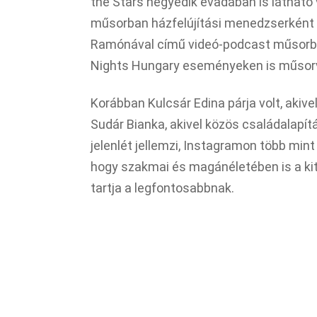
the Stars negyedik évadában is látható 
műsorban házfelújítási menedzserként 
Ramónával című videó-podcast műsorba
Nights Hungary eseményeken is műsor
Korábban Kulcsár Edina párja volt, akivel
Sudár Bianka, akivel közös családalapít
jelenlét jellemzi, Instagramon több mint
hogy szakmai és magánéletében is a kita
tartja a legfontosabbnak.