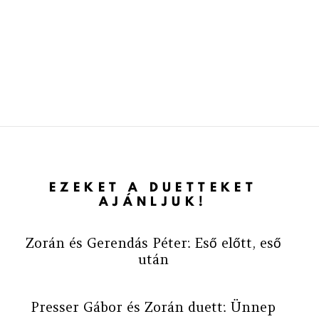
EZEKET A DUETTEKET
AJÁNLJUK!
Zorán és Gerendás Péter: Eső előtt, eső
után
Presser Gábor és Zorán duett: Ünnep