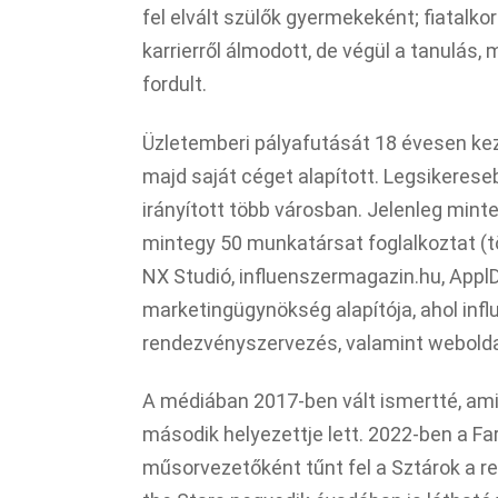
fel elvált szülők gyermekeként; fiatalk
karrierről álmodott, de végül a tanulás
fordult.
Üzletemberi pályafutását 18 évesen ke
majd saját céget alapított. Legsikeres
irányított több városban. Jelenleg min
mintegy 50 munkatársat foglalkoztat (
NX Studió, influenszermagazin.hu, ApplD
marketingügynökség alapítója, ahol infl
rendezvényszervezés, valamint weboldal-
A médiában 2017-ben vált ismertté, ami
második helyezettje lett. 2022-ben a Fa
műsorvezetőként tűnt fel a Sztárok a r