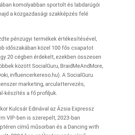
orában komolyabban sportolt és labdarúgói
, majd a közgazdasági szakképzés felé
zdte pénzügyi termékek értékesítésével,
ebb időszakában közel 100 fős csapatot
tegy 20 cégben érdekelt, ezekben összesen
többek között SocialGuru, BraidMeAndMore,
oki, influencerkereso.hu). A SocialGuru
uenszer marketing, arculattervezés,
készítés a fő profiljuk.
kor Kulcsár Edinával az Ázsia Expressz
rm VIP-ben is szerepelt, 2023-ban
eptéren című műsorban és a Dancing with