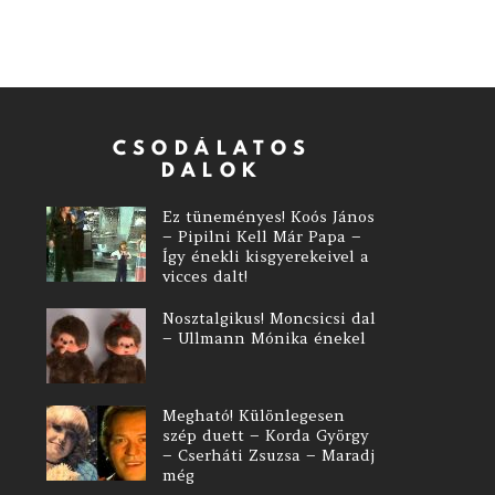
CSODÁLATOS
DALOK
Ez tüneményes! Koós János
– Pipilni Kell Már Papa –
Így énekli kisgyerekeivel a
vicces dalt!
Nosztalgikus! Moncsicsi dal
– Ullmann Mónika énekel
Megható! Különlegesen
szép duett – Korda György
– Cserháti Zsuzsa – Maradj
még